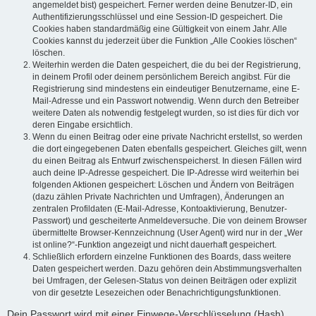
angemeldet bist) gespeichert. Ferner werden deine Benutzer-ID, ein
Authentifizierungsschlüssel und eine Session-ID gespeichert. Die
Cookies haben standardmäßig eine Gültigkeit von einem Jahr. Alle
Cookies kannst du jederzeit über die Funktion „Alle Cookies löschen“
löschen.
Weiterhin werden die Daten gespeichert, die du bei der Registrierung,
in deinem Profil oder deinem persönlichem Bereich angibst. Für die
Registrierung sind mindestens ein eindeutiger Benutzername, eine E-
Mail-Adresse und ein Passwort notwendig. Wenn durch den Betreiber
weitere Daten als notwendig festgelegt wurden, so ist dies für dich vor
deren Eingabe ersichtlich.
Wenn du einen Beitrag oder eine private Nachricht erstellst, so werden
die dort eingegebenen Daten ebenfalls gespeichert. Gleiches gilt, wenn
du einen Beitrag als Entwurf zwischenspeicherst. In diesen Fällen wird
auch deine IP-Adresse gespeichert. Die IP-Adresse wird weiterhin bei
folgenden Aktionen gespeichert: Löschen und Ändern von Beiträgen
(dazu zählen Private Nachrichten und Umfragen), Änderungen an
zentralen Profildaten (E-Mail-Adresse, Kontoaktivierung, Benutzer-
Passwort) und gescheiterte Anmeldeversuche. Die von deinem Browser
übermittelte Browser-Kennzeichnung (User Agent) wird nur in der „Wer
ist online?“-Funktion angezeigt und nicht dauerhaft gespeichert.
Schließlich erfordern einzelne Funktionen des Boards, dass weitere
Daten gespeichert werden. Dazu gehören dein Abstimmungsverhalten
bei Umfragen, der Gelesen-Status von deinen Beiträgen oder explizit
von dir gesetzte Lesezeichen oder Benachrichtigungsfunktionen.
Dein Passwort wird mit einer Einwege-Verschlüsselung (Hash)