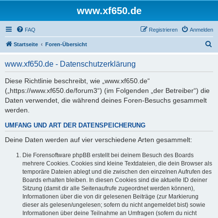
www.xf650.de
FAQ
Registrieren
Anmelden
S
Startseite
Foren-Übersicht
u
www.xf650.de - Datenschutzerklärung
c
h
Diese Richtlinie beschreibt, wie „www.xf650.de“
(„https://www.xf650.de/forum3“) (im Folgenden „der Betreiber“) die
e
Daten verwendet, die während deines Foren-Besuchs gesammelt
werden.
UMFANG UND ART DER DATENSPEICHERUNG
Deine Daten werden auf vier verschiedene Arten gesammelt:
Die Forensoftware phpBB erstellt bei deinem Besuch des Boards
mehrere Cookies. Cookies sind kleine Textdateien, die dein Browser als
temporäre Dateien ablegt und die zwischen den einzelnen Aufrufen des
Boards erhalten bleiben. In diesen Cookies sind die aktuelle ID deiner
Sitzung (damit dir alle Seitenaufrufe zugeordnet werden können),
Informationen über die von dir gelesenen Beiträge (zur Markierung
dieser als gelesen/ungelesen; sofern du nicht angemeldet bist) sowie
Informationen über deine Teilnahme an Umfragen (sofern du nicht