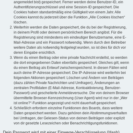
angemeldet bist) gespeichert. Ferner werden deine Benutzer-ID, ein
Authentifizierungsschlüssel und eine Session-ID gespeichert. Die
Cookies haben standardmäßig eine Gültigkeit von einem Jahr. Alle
Cookies kannst du jederzeit über die Funktion „Alle Cookies löschen“
löschen.
Weiterhin werden die Daten gespeichert, die du bei der Registrierung,
in deinem Profil oder deinem persönlichem Bereich angibst. Für die
Registrierung sind mindestens ein eindeutiger Benutzername, eine E-
Mail-Adresse und ein Passwort notwendig. Wenn durch den Betreiber
weitere Daten als notwendig festgelegt wurden, so ist dies für dich vor
deren Eingabe ersichtlich.
Wenn du einen Beitrag oder eine private Nachricht erstellst, so werden
die dort eingegebenen Daten ebenfalls gespeichert. Gleiches gilt, wenn
du einen Beitrag als Entwurf zwischenspeicherst. In diesen Fällen wird
auch deine IP-Adresse gespeichert. Die IP-Adresse wird weiterhin bei
folgenden Aktionen gespeichert: Löschen und Ändern von Beiträgen
(dazu zählen Private Nachrichten und Umfragen), Änderungen an
zentralen Profildaten (E-Mail-Adresse, Kontoaktivierung, Benutzer-
Passwort) und gescheiterte Anmeldeversuche. Die von deinem Browser
übermittelte Browser-Kennzeichnung (User Agent) wird nur in der „Wer
ist online?“-Funktion angezeigt und nicht dauerhaft gespeichert.
Schließlich erfordern einzelne Funktionen des Boards, dass weitere
Daten gespeichert werden. Dazu gehören dein Abstimmungsverhalten
bei Umfragen, der Gelesen-Status von deinen Beiträgen oder explizit
von dir gesetzte Lesezeichen oder Benachrichtigungsfunktionen.
Dein Passwort wird mit einer Einwege-Verschlüsselung (Hash)