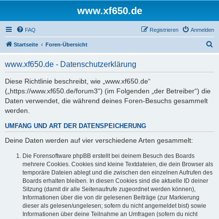
www.xf650.de
FAQ
Registrieren
Anmelden
S
Startseite
Foren-Übersicht
u
www.xf650.de - Datenschutzerklärung
c
h
Diese Richtlinie beschreibt, wie „www.xf650.de“
(„https://www.xf650.de/forum3“) (im Folgenden „der Betreiber“) die
e
Daten verwendet, die während deines Foren-Besuchs gesammelt
werden.
UMFANG UND ART DER DATENSPEICHERUNG
Deine Daten werden auf vier verschiedene Arten gesammelt:
Die Forensoftware phpBB erstellt bei deinem Besuch des Boards
mehrere Cookies. Cookies sind kleine Textdateien, die dein Browser als
temporäre Dateien ablegt und die zwischen den einzelnen Aufrufen des
Boards erhalten bleiben. In diesen Cookies sind die aktuelle ID deiner
Sitzung (damit dir alle Seitenaufrufe zugeordnet werden können),
Informationen über die von dir gelesenen Beiträge (zur Markierung
dieser als gelesen/ungelesen; sofern du nicht angemeldet bist) sowie
Informationen über deine Teilnahme an Umfragen (sofern du nicht