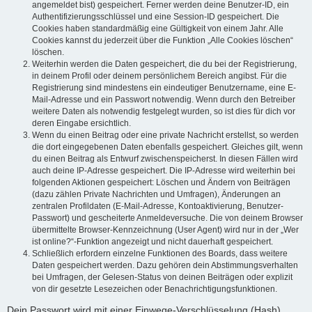
angemeldet bist) gespeichert. Ferner werden deine Benutzer-ID, ein
Authentifizierungsschlüssel und eine Session-ID gespeichert. Die
Cookies haben standardmäßig eine Gültigkeit von einem Jahr. Alle
Cookies kannst du jederzeit über die Funktion „Alle Cookies löschen“
löschen.
Weiterhin werden die Daten gespeichert, die du bei der Registrierung,
in deinem Profil oder deinem persönlichem Bereich angibst. Für die
Registrierung sind mindestens ein eindeutiger Benutzername, eine E-
Mail-Adresse und ein Passwort notwendig. Wenn durch den Betreiber
weitere Daten als notwendig festgelegt wurden, so ist dies für dich vor
deren Eingabe ersichtlich.
Wenn du einen Beitrag oder eine private Nachricht erstellst, so werden
die dort eingegebenen Daten ebenfalls gespeichert. Gleiches gilt, wenn
du einen Beitrag als Entwurf zwischenspeicherst. In diesen Fällen wird
auch deine IP-Adresse gespeichert. Die IP-Adresse wird weiterhin bei
folgenden Aktionen gespeichert: Löschen und Ändern von Beiträgen
(dazu zählen Private Nachrichten und Umfragen), Änderungen an
zentralen Profildaten (E-Mail-Adresse, Kontoaktivierung, Benutzer-
Passwort) und gescheiterte Anmeldeversuche. Die von deinem Browser
übermittelte Browser-Kennzeichnung (User Agent) wird nur in der „Wer
ist online?“-Funktion angezeigt und nicht dauerhaft gespeichert.
Schließlich erfordern einzelne Funktionen des Boards, dass weitere
Daten gespeichert werden. Dazu gehören dein Abstimmungsverhalten
bei Umfragen, der Gelesen-Status von deinen Beiträgen oder explizit
von dir gesetzte Lesezeichen oder Benachrichtigungsfunktionen.
Dein Passwort wird mit einer Einwege-Verschlüsselung (Hash)