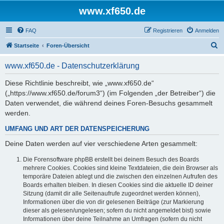
www.xf650.de
FAQ
Registrieren
Anmelden
S
Startseite
Foren-Übersicht
u
www.xf650.de - Datenschutzerklärung
c
h
Diese Richtlinie beschreibt, wie „www.xf650.de“
(„https://www.xf650.de/forum3“) (im Folgenden „der Betreiber“) die
e
Daten verwendet, die während deines Foren-Besuchs gesammelt
werden.
UMFANG UND ART DER DATENSPEICHERUNG
Deine Daten werden auf vier verschiedene Arten gesammelt:
Die Forensoftware phpBB erstellt bei deinem Besuch des Boards
mehrere Cookies. Cookies sind kleine Textdateien, die dein Browser als
temporäre Dateien ablegt und die zwischen den einzelnen Aufrufen des
Boards erhalten bleiben. In diesen Cookies sind die aktuelle ID deiner
Sitzung (damit dir alle Seitenaufrufe zugeordnet werden können),
Informationen über die von dir gelesenen Beiträge (zur Markierung
dieser als gelesen/ungelesen; sofern du nicht angemeldet bist) sowie
Informationen über deine Teilnahme an Umfragen (sofern du nicht