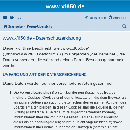
www.xf650.de
FAQ
Registrieren
Anmelden
S
Startseite
Foren-Übersicht
u
www.xf650.de - Datenschutzerklärung
c
h
Diese Richtlinie beschreibt, wie „www.xf650.de“
(„https://www.xf650.de/forum3“) (im Folgenden „der Betreiber“) die
e
Daten verwendet, die während deines Foren-Besuchs gesammelt
werden.
UMFANG UND ART DER DATENSPEICHERUNG
Deine Daten werden auf vier verschiedene Arten gesammelt:
Die Forensoftware phpBB erstellt bei deinem Besuch des Boards
mehrere Cookies. Cookies sind kleine Textdateien, die dein Browser als
temporäre Dateien ablegt und die zwischen den einzelnen Aufrufen des
Boards erhalten bleiben. In diesen Cookies sind die aktuelle ID deiner
Sitzung (damit dir alle Seitenaufrufe zugeordnet werden können),
Informationen über die von dir gelesenen Beiträge (zur Markierung
dieser als gelesen/ungelesen; sofern du nicht angemeldet bist) sowie
Informationen über deine Teilnahme an Umfragen (sofern du nicht