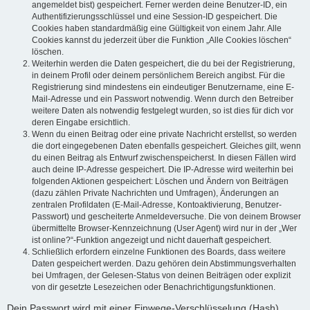
angemeldet bist) gespeichert. Ferner werden deine Benutzer-ID, ein
Authentifizierungsschlüssel und eine Session-ID gespeichert. Die
Cookies haben standardmäßig eine Gültigkeit von einem Jahr. Alle
Cookies kannst du jederzeit über die Funktion „Alle Cookies löschen“
löschen.
Weiterhin werden die Daten gespeichert, die du bei der Registrierung,
in deinem Profil oder deinem persönlichem Bereich angibst. Für die
Registrierung sind mindestens ein eindeutiger Benutzername, eine E-
Mail-Adresse und ein Passwort notwendig. Wenn durch den Betreiber
weitere Daten als notwendig festgelegt wurden, so ist dies für dich vor
deren Eingabe ersichtlich.
Wenn du einen Beitrag oder eine private Nachricht erstellst, so werden
die dort eingegebenen Daten ebenfalls gespeichert. Gleiches gilt, wenn
du einen Beitrag als Entwurf zwischenspeicherst. In diesen Fällen wird
auch deine IP-Adresse gespeichert. Die IP-Adresse wird weiterhin bei
folgenden Aktionen gespeichert: Löschen und Ändern von Beiträgen
(dazu zählen Private Nachrichten und Umfragen), Änderungen an
zentralen Profildaten (E-Mail-Adresse, Kontoaktivierung, Benutzer-
Passwort) und gescheiterte Anmeldeversuche. Die von deinem Browser
übermittelte Browser-Kennzeichnung (User Agent) wird nur in der „Wer
ist online?“-Funktion angezeigt und nicht dauerhaft gespeichert.
Schließlich erfordern einzelne Funktionen des Boards, dass weitere
Daten gespeichert werden. Dazu gehören dein Abstimmungsverhalten
bei Umfragen, der Gelesen-Status von deinen Beiträgen oder explizit
von dir gesetzte Lesezeichen oder Benachrichtigungsfunktionen.
Dein Passwort wird mit einer Einwege-Verschlüsselung (Hash)