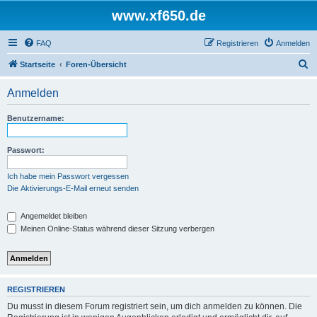
www.xf650.de
FAQ
Registrieren
Anmelden
S
Startseite
Foren-Übersicht
u
Anmelden
c
h
Benutzername:
e
Passwort:
Ich habe mein Passwort vergessen
Die Aktivierungs-E-Mail erneut senden
Angemeldet bleiben
Meinen Online-Status während dieser Sitzung verbergen
REGISTRIEREN
Du musst in diesem Forum registriert sein, um dich anmelden zu können. Die