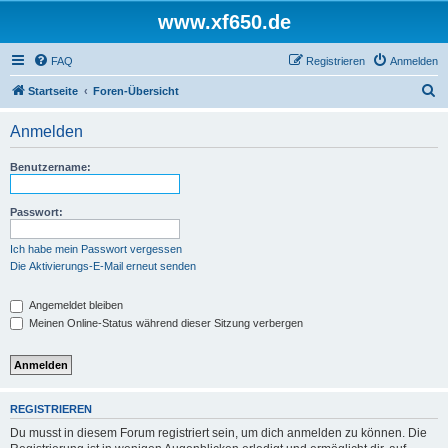
www.xf650.de
FAQ
Registrieren
Anmelden
S
Startseite
Foren-Übersicht
u
Anmelden
c
h
Benutzername:
e
Passwort:
Ich habe mein Passwort vergessen
Die Aktivierungs-E-Mail erneut senden
Angemeldet bleiben
Meinen Online-Status während dieser Sitzung verbergen
REGISTRIEREN
Du musst in diesem Forum registriert sein, um dich anmelden zu können. Die