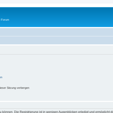
d Forum
en
ieser Sitzung verbergen
 können. Die Registrierung ist in wenigen Augenblicken erledigt und ermöglicht di