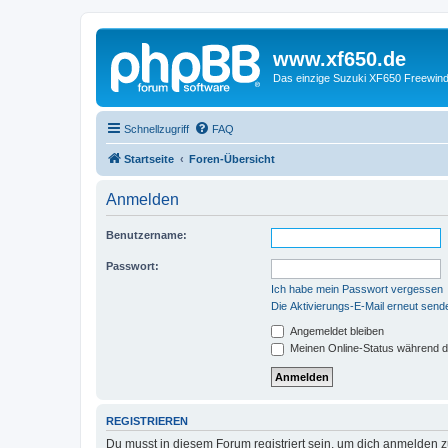
www.xf650.de
Das einzige Suzuki XF650 Freewin
Schnellzugriff
FAQ
Startseite
Foren-Übersicht
Anmelden
Benutzername:
Passwort:
Ich habe mein Passwort vergessen
Die Aktivierungs-E-Mail erneut send
Angemeldet bleiben
Meinen Online-Status während d
REGISTRIEREN
Du musst in diesem Forum registriert sein, um dich anmelden zu