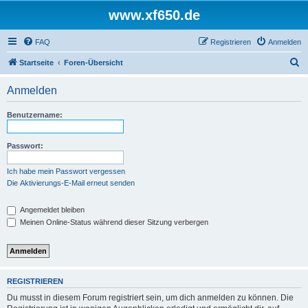
www.xf650.de
FAQ
Registrieren
Anmelden
S
Startseite
Foren-Übersicht
u
Anmelden
c
h
Benutzername:
e
Passwort:
Ich habe mein Passwort vergessen
Die Aktivierungs-E-Mail erneut senden
Angemeldet bleiben
Meinen Online-Status während dieser Sitzung verbergen
REGISTRIEREN
Du musst in diesem Forum registriert sein, um dich anmelden zu können. Die