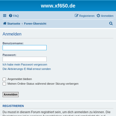
www.xf650.de
FAQ
Registrieren
Anmelden
S
Startseite
Foren-Übersicht
u
Anmelden
c
h
Benutzername:
e
Passwort:
Ich habe mein Passwort vergessen
Die Aktivierungs-E-Mail erneut senden
Angemeldet bleiben
Meinen Online-Status während dieser Sitzung verbergen
REGISTRIEREN
Du musst in diesem Forum registriert sein, um dich anmelden zu können. Die