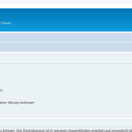
d Forum
en
ieser Sitzung verbergen
 können. Die Registrierung ist in wenigen Augenblicken erledigt und ermöglicht di