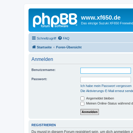
www.xf650.de
Das einzige Suzuki XF650 Freewin
Schnellzugriff
FAQ
Startseite
Foren-Übersicht
Anmelden
Benutzername:
Passwort:
Ich habe mein Passwort vergessen
Die Aktivierungs-E-Mail erneut send
Angemeldet bleiben
Meinen Online-Status während d
REGISTRIEREN
Du musst in diesem Forum registriert sein, um dich anmelden zu