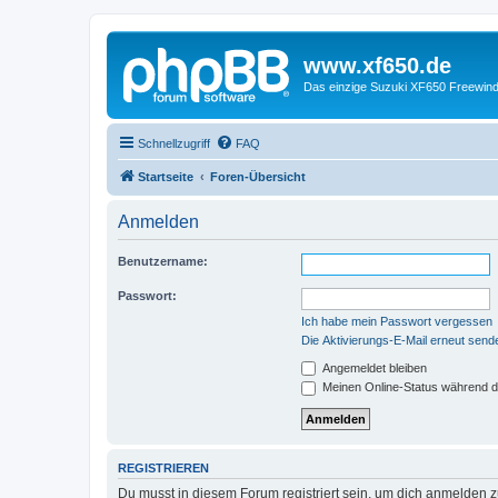
www.xf650.de
Das einzige Suzuki XF650 Freewin
Schnellzugriff
FAQ
Startseite
Foren-Übersicht
Anmelden
Benutzername:
Passwort:
Ich habe mein Passwort vergessen
Die Aktivierungs-E-Mail erneut send
Angemeldet bleiben
Meinen Online-Status während d
REGISTRIEREN
Du musst in diesem Forum registriert sein, um dich anmelden zu