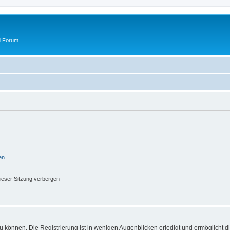
d Forum
en
ieser Sitzung verbergen
 können. Die Registrierung ist in wenigen Augenblicken erledigt und ermöglicht di