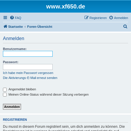
www.xf650.de
FAQ
Registrieren
Anmelden
S
Startseite
Foren-Übersicht
u
Anmelden
c
h
Benutzername:
e
Passwort:
Ich habe mein Passwort vergessen
Die Aktivierungs-E-Mail erneut senden
Angemeldet bleiben
Meinen Online-Status während dieser Sitzung verbergen
REGISTRIEREN
Du musst in diesem Forum registriert sein, um dich anmelden zu können. Die