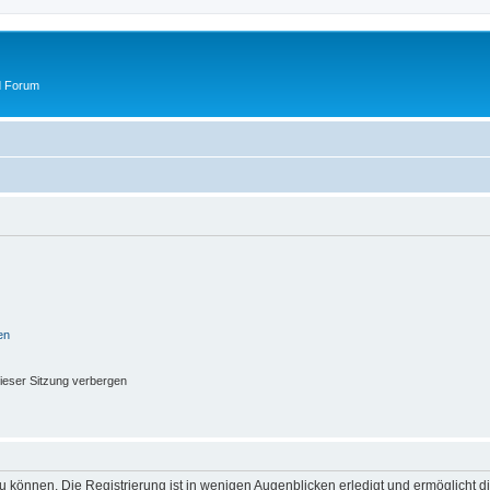
d Forum
en
ieser Sitzung verbergen
 können. Die Registrierung ist in wenigen Augenblicken erledigt und ermöglicht di