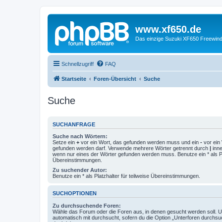
www.xf650.de
Das einzige Suzuki XF650 Freewin
Schnellzugriff
FAQ
Startseite
Foren-Übersicht
Suche
Suche
SUCHANFRAGE
Suche nach Wörtern:
Setze ein
+
vor ein Wort, das gefunden werden muss und ein
-
vor ein 
gefunden werden darf. Verwende mehrere Wörter getrennt durch
|
inne
wenn nur eines der Wörter gefunden werden muss. Benutze ein * als Pla
Übereinstimmungen.
Zu suchender Autor:
Benutze ein * als Platzhalter für teilweise Übereinstimmungen.
SUCHOPTIONEN
Zu durchsuchende Foren:
Wähle das Forum oder die Foren aus, in denen gesucht werden soll. 
automatisch mit durchsucht, sofern du die Option „Unterforen durchsu