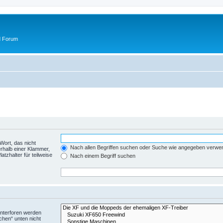
d Forum
Wort, das nicht
Nach allen Begriffen suchen oder Suche wie angegeben verwe
rhalb einer Klammer,
tzhalter für teilweise
Nach einem Begriff suchen
Unterforen werden
chen“ unten nicht