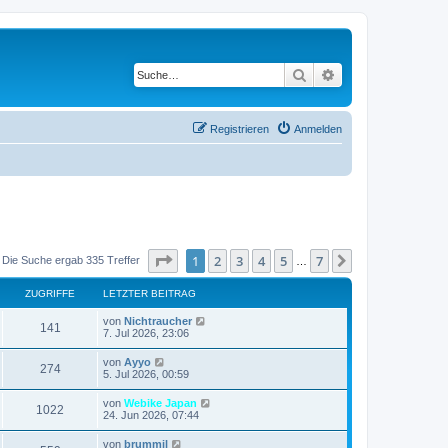
Suche
Erweiterte Suche
Registrieren
Anmelden
Seite
1
von
7
1
2
3
4
5
7
Nächste
Die Suche ergab 335 Treffer
…
ZUGRIFFE
LETZTER BEITRAG
L
von
Nichtraucher
Z
141
e
7. Jul 2026, 23:06
t
u
z
L
von
Ayyo
Z
274
t
e
5. Jul 2026, 00:59
g
e
t
r
u
z
L
von
Webike Japan
r
B
Z
1022
t
e
24. Jun 2026, 07:44
e
g
e
t
i
i
r
u
z
t
L
von
brummil
r
B