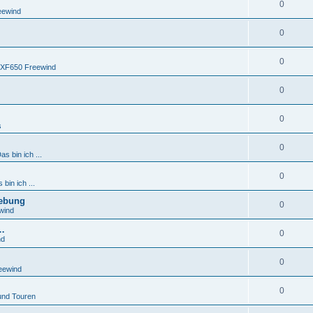
w
A
0
n
r
t
eewind
e
o
n
t
w
A
0
n
r
t
e
o
n
t
w
A
0
n
r
 XF650 Freewind
t
e
o
n
t
w
A
0
n
r
t
e
o
n
t
w
A
0
n
r
t
s
e
o
n
t
w
A
0
n
r
t
as bin ich ...
e
o
n
t
w
A
0
n
r
t
 bin ich ...
e
o
n
t
lebung
w
A
0
n
r
wind
t
e
o
n
t
s…
w
A
0
n
r
nd
t
e
o
n
t
w
A
0
n
r
t
eewind
e
o
n
t
w
A
0
n
r
und Touren
t
e
o
n