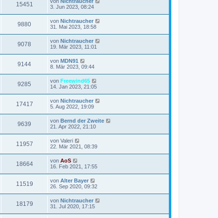
f
L
von
Nichtraucher
r
B
Z
15451
t
r
e
f
3. Jun 2023, 08:24
e
g
e
a
e
t
i
i
r
u
g
z
t
f
L
von
Nichtraucher
r
B
Z
9880
t
r
e
f
31. Mai 2023, 18:58
e
g
e
a
e
t
i
i
r
u
g
z
t
f
L
von
Nichtraucher
r
B
Z
9078
t
r
e
f
19. Mär 2023, 11:01
e
g
e
a
e
t
i
i
r
u
g
z
t
f
L
von
MDN91
r
B
Z
9144
t
r
e
f
8. Mär 2023, 09:44
e
g
e
a
e
t
i
i
r
u
g
z
t
f
L
von
Freewind65
r
B
Z
9285
t
r
e
f
14. Jan 2023, 21:05
e
g
e
a
e
t
i
i
r
u
g
z
t
f
L
von
Nichtraucher
r
B
Z
17417
t
r
e
f
5. Aug 2022, 19:09
e
g
e
a
e
t
i
i
r
u
g
z
t
f
L
von
Bernd der Zweite
r
B
Z
9639
t
r
e
f
21. Apr 2022, 21:10
e
g
e
a
e
t
i
i
r
u
g
z
t
f
L
von
Valeri
r
B
Z
11957
t
r
e
f
22. Mär 2021, 08:39
e
g
e
a
e
t
i
i
r
u
g
z
t
f
L
von
AoS
r
B
Z
18664
t
r
e
f
16. Feb 2021, 17:55
e
g
e
a
e
t
i
i
r
u
g
z
t
f
L
von
Alter Bayer
r
B
Z
11519
t
r
e
f
26. Sep 2020, 09:32
e
g
e
a
e
t
i
i
r
u
g
z
t
f
L
von
Nichtraucher
r
B
Z
18179
t
r
e
f
31. Jul 2020, 17:15
e
g
e
a
e
t
i
i
r
u
g
z