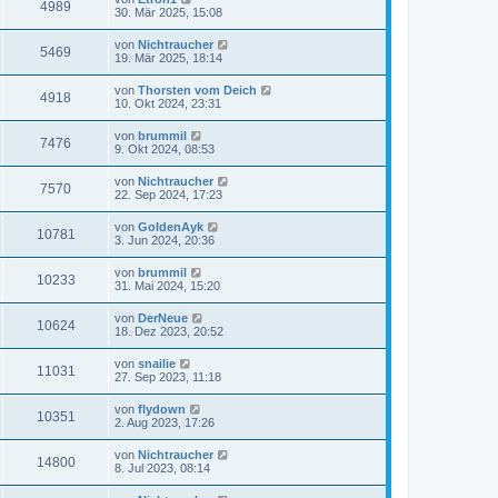
r
B
Z
4989
t
r
e
f
30. Mär 2025, 15:08
e
g
e
a
e
t
i
i
r
u
g
z
t
f
L
von
Nichtraucher
r
B
Z
5469
t
r
e
f
19. Mär 2025, 18:14
e
g
e
a
e
t
i
i
r
u
g
z
t
f
L
von
Thorsten vom Deich
r
B
Z
4918
t
r
e
f
10. Okt 2024, 23:31
e
g
e
a
e
t
i
i
r
u
g
z
t
f
L
von
brummil
r
B
Z
7476
t
r
e
f
9. Okt 2024, 08:53
e
g
e
a
e
t
i
i
r
u
g
z
t
f
L
von
Nichtraucher
r
B
Z
7570
t
r
e
f
22. Sep 2024, 17:23
e
g
e
a
e
t
i
i
r
u
g
z
t
f
L
von
GoldenAyk
r
B
Z
10781
t
r
e
f
3. Jun 2024, 20:36
e
g
e
a
e
t
i
i
r
u
g
z
t
f
L
von
brummil
r
B
Z
10233
t
r
e
f
31. Mai 2024, 15:20
e
g
e
a
e
t
i
i
r
u
g
z
t
f
L
von
DerNeue
r
B
Z
10624
t
r
e
f
18. Dez 2023, 20:52
e
g
e
a
e
t
i
i
r
u
g
z
t
f
L
von
snailie
r
B
Z
11031
t
r
e
f
27. Sep 2023, 11:18
e
g
e
a
e
t
i
i
r
u
g
z
t
f
L
von
flydown
r
B
Z
10351
t
r
e
f
2. Aug 2023, 17:26
e
g
e
a
e
t
i
i
r
u
g
z
t
f
L
von
Nichtraucher
r
B
Z
14800
t
r
e
f
8. Jul 2023, 08:14
e
g
e
a
e
t
i
i
r
u
g
z
t