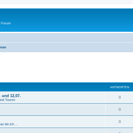
d Forum
emen
ANTWORTEN
. und 12,07.
A
0
und Touren
n
A
0
t
n
w
A
0
as bin ich ...
t
o
n
w