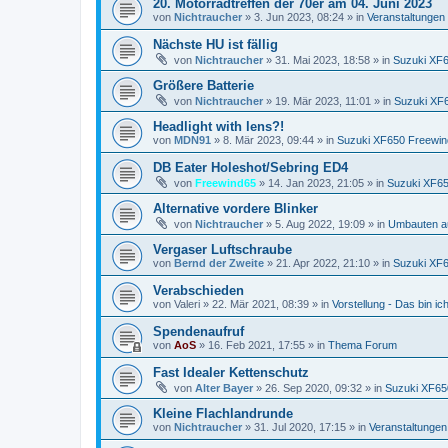
20. Motorradtreffen der 70er am 04. Juni 2023
von
Nichtraucher
»
3. Jun 2023, 08:24
» in
Veranstaltungen
Nächste HU ist fällig
von
Nichtraucher
»
31. Mai 2023, 18:58
» in
Suzuki XF
Größere Batterie
von
Nichtraucher
»
19. Mär 2023, 11:01
» in
Suzuki XF
Headlight with lens?!
von
MDN91
»
8. Mär 2023, 09:44
» in
Suzuki XF650 Freewin
DB Eater Holeshot/Sebring ED4
von
Freewind65
»
14. Jan 2023, 21:05
» in
Suzuki XF65
Alternative vordere Blinker
von
Nichtraucher
»
5. Aug 2022, 19:09
» in
Umbauten a
Vergaser Luftschraube
von
Bernd der Zweite
»
21. Apr 2022, 21:10
» in
Suzuki XF
Verabschieden
von
Valeri
»
22. Mär 2021, 08:39
» in
Vorstellung - Das bin ich 
Spendenaufruf
von
AoS
»
16. Feb 2021, 17:55
» in
Thema Forum
Fast Idealer Kettenschutz
von
Alter Bayer
»
26. Sep 2020, 09:32
» in
Suzuki XF65
Kleine Flachlandrunde
von
Nichtraucher
»
31. Jul 2020, 17:15
» in
Veranstaltungen