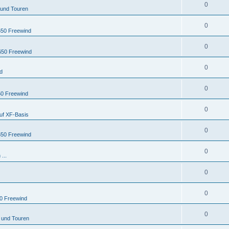
t
w
A
0
n
r
 und Touren
t
e
o
n
t
w
A
0
n
r
t
650 Freewind
e
o
n
t
w
A
0
n
r
t
650 Freewind
e
o
n
t
w
A
0
n
r
d
t
e
o
n
t
w
A
0
n
r
t
0 Freewind
e
o
n
t
w
A
0
n
r
t
uf XF-Basis
e
o
n
t
w
A
0
n
r
650 Freewind
t
e
o
n
t
w
A
0
n
r
...
t
e
o
n
t
w
A
0
n
r
t
e
o
n
t
w
A
0
n
r
t
0 Freewind
e
o
n
t
w
A
0
n
r
 und Touren
t
e
o
n