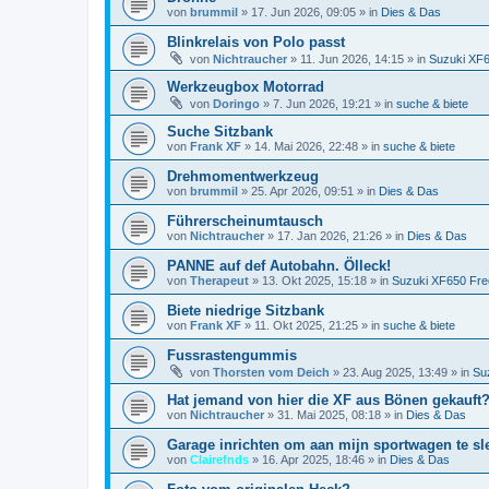
von
brummil
»
17. Jun 2026, 09:05
» in
Dies & Das
Blinkrelais von Polo passt
von
Nichtraucher
»
11. Jun 2026, 14:15
» in
Suzuki XF
Werkzeugbox Motorrad
von
Doringo
»
7. Jun 2026, 19:21
» in
suche & biete
Suche Sitzbank
von
Frank XF
»
14. Mai 2026, 22:48
» in
suche & biete
Drehmomentwerkzeug
von
brummil
»
25. Apr 2026, 09:51
» in
Dies & Das
Führerscheinumtausch
von
Nichtraucher
»
17. Jan 2026, 21:26
» in
Dies & Das
PANNE auf def Autobahn. Ölleck!
von
Therapeut
»
13. Okt 2025, 15:18
» in
Suzuki XF650 Fre
Biete niedrige Sitzbank
von
Frank XF
»
11. Okt 2025, 21:25
» in
suche & biete
Fussrastengummis
von
Thorsten vom Deich
»
23. Aug 2025, 13:49
» in
Su
Hat jemand von hier die XF aus Bönen gekauft
von
Nichtraucher
»
31. Mai 2025, 08:18
» in
Dies & Das
Garage inrichten om aan mijn sportwagen te sl
von
Clairefnds
»
16. Apr 2025, 18:46
» in
Dies & Das