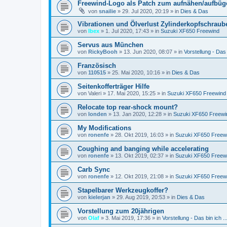
Freewind-Logo als Patch zum aufnähen/aufbüge
von
snailie
»
29. Jul 2020, 20:19
» in
Dies & Das
Vibrationen und Ölverlust Zylinderkopfschraub
von
Ibex
»
1. Jul 2020, 17:43
» in
Suzuki XF650 Freewind
Servus aus München
von
RickyBooh
»
13. Jun 2020, 08:07
» in
Vorstellung - Das b
Französisch
von
110515
»
25. Mai 2020, 10:16
» in
Dies & Das
Seitenkofferträger Hilfe
von
Valeri
»
17. Mai 2020, 15:25
» in
Suzuki XF650 Freewind
Relocate top rear-shock mount?
von
londen
»
13. Jan 2020, 12:28
» in
Suzuki XF650 Freewi
My Modifications
von
ronenfe
»
28. Okt 2019, 16:03
» in
Suzuki XF650 Freew
Coughing and banging while accelerating
von
ronenfe
»
13. Okt 2019, 02:37
» in
Suzuki XF650 Freew
Carb Sync
von
ronenfe
»
12. Okt 2019, 21:08
» in
Suzuki XF650 Freew
Stapelbarer Werkzeugkoffer?
von
kielerjan
»
29. Aug 2019, 20:53
» in
Dies & Das
Vorstellung zum 20jährigen
von
Olaf
»
3. Mai 2019, 17:36
» in
Vorstellung - Das bin ich ..