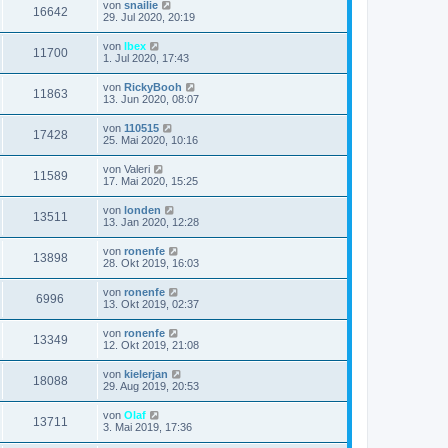
t
f
L
von
snailie
r
B
Z
16642
t
r
e
f
29. Jul 2020, 20:19
e
g
e
a
e
t
i
i
r
u
g
z
t
f
L
von
Ibex
r
B
Z
11700
t
r
e
f
1. Jul 2020, 17:43
e
g
e
a
e
t
i
i
r
u
g
z
t
f
L
von
RickyBooh
r
B
Z
11863
t
r
e
f
13. Jun 2020, 08:07
e
g
e
a
e
t
i
i
r
u
g
z
t
f
L
von
110515
r
B
Z
17428
t
r
e
f
25. Mai 2020, 10:16
e
g
e
a
e
t
i
i
r
u
g
z
t
f
L
von
Valeri
r
B
Z
11589
t
r
e
f
17. Mai 2020, 15:25
e
g
e
a
e
t
i
i
r
u
g
z
t
f
L
von
londen
r
B
Z
13511
t
r
e
f
13. Jan 2020, 12:28
e
g
e
a
e
t
i
i
r
u
g
z
t
f
L
von
ronenfe
r
B
Z
13898
t
r
e
f
28. Okt 2019, 16:03
e
g
e
a
e
t
i
i
r
u
g
z
t
f
L
von
ronenfe
r
B
Z
6996
t
r
e
f
13. Okt 2019, 02:37
e
g
e
a
e
t
i
i
r
u
g
z
t
f
L
von
ronenfe
r
B
Z
13349
t
r
e
f
12. Okt 2019, 21:08
e
g
e
a
e
t
i
i
r
u
g
z
t
f
L
von
kielerjan
r
B
Z
18088
t
r
e
f
29. Aug 2019, 20:53
e
g
e
a
e
t
i
i
r
u
g
z
t
f
L
von
Olaf
r
B
Z
13711
t
r
e
f
3. Mai 2019, 17:36
e
g
e
a
e
t
i
i
r
u
g