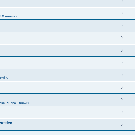
A
0
r
t
o
n
t
w
A
0
r
t
650 Freewind
e
o
n
t
w
A
0
n
r
t
e
o
n
t
w
A
0
n
r
t
e
o
n
t
w
A
0
n
r
t
e
o
n
t
w
A
0
n
r
t
e
o
n
t
w
A
0
n
r
ewind
t
e
o
n
t
w
A
0
n
r
t
e
o
n
t
w
A
0
n
r
t
zuki XF650 Freewind
e
o
n
t
?
w
A
0
n
r
t
e
o
n
t
eutelen
w
A
0
n
r
t
e
o
n
t