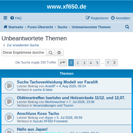
www.xf650.de
FAQ
Registrieren
Anmelden
S
Startseite
Foren-Übersicht
Suche
Unbeantwortete Themen
u
Unbeantwortete Themen
c
Zur erweiterten Suche
h
Suche
Erweiterte Suche
e
Seite
1
von
7
1
2
3
4
5
7
Nächst
Die Suche ergab 336 Treffer
…
Themen
Suche Tachoverkleidung Modell vor Facelift
Letzter Beitrag von
AraiXF
«
4. Aug 2026, 09:24
Verfasst in
suche & biete
Oldtimertreffen Iserlohn und Holzwickede 11/12. und 12,07.
Letzter Beitrag von
Nichtraucher
«
7. Jul 2026, 23:06
Verfasst in
Veranstaltungen und Touren
Anschluss Koso Tacho
Letzter Beitrag von
Ayyo
«
5. Jul 2026, 00:59
Verfasst in
Suzuki XF650 Freewind
Hallo aus Japan!