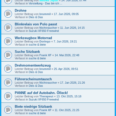
Letzter Beitrag von
Webike Japan
«
24. Jun 2026, 07:44
Verfasst in
Vorstellung - Das bin ich ...
Drohne
Letzter Beitrag von
brummil
«
17. Jun 2026, 09:05
Verfasst in
Dies & Das
Blinkrelais von Polo passt
Letzter Beitrag von
Nichtraucher
«
11. Jun 2026, 14:15
Verfasst in
Suzuki XF650 Freewind
Werkzeugbox Motorrad
Letzter Beitrag von
Doringo
«
7. Jun 2026, 19:21
Verfasst in
suche & biete
Suche Sitzbank
Letzter Beitrag von
Frank XF
«
14. Mai 2026, 22:48
Verfasst in
suche & biete
Drehmomentwerkzeug
Letzter Beitrag von
brummil
«
25. Apr 2026, 09:51
Verfasst in
Dies & Das
Führerscheinumtausch
Letzter Beitrag von
Nichtraucher
«
17. Jan 2026, 21:26
Verfasst in
Dies & Das
PANNE auf def Autobahn. Ölleck!
Letzter Beitrag von
Therapeut
«
13. Okt 2025, 15:18
Verfasst in
Suzuki XF650 Freewind
Biete niedrige Sitzbank
Letzter Beitrag von
Frank XF
«
11. Okt 2025, 21:25
Verfasst in
suche & biete