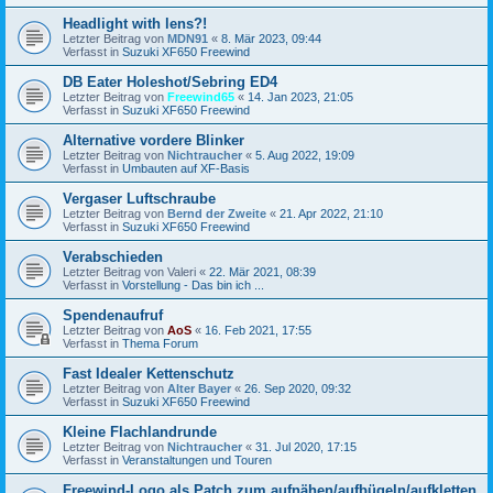
Headlight with lens?!
Letzter Beitrag von
MDN91
«
8. Mär 2023, 09:44
Verfasst in
Suzuki XF650 Freewind
DB Eater Holeshot/Sebring ED4
Letzter Beitrag von
Freewind65
«
14. Jan 2023, 21:05
Verfasst in
Suzuki XF650 Freewind
Alternative vordere Blinker
Letzter Beitrag von
Nichtraucher
«
5. Aug 2022, 19:09
Verfasst in
Umbauten auf XF-Basis
Vergaser Luftschraube
Letzter Beitrag von
Bernd der Zweite
«
21. Apr 2022, 21:10
Verfasst in
Suzuki XF650 Freewind
Verabschieden
Letzter Beitrag von
Valeri
«
22. Mär 2021, 08:39
Verfasst in
Vorstellung - Das bin ich ...
Spendenaufruf
Letzter Beitrag von
AoS
«
16. Feb 2021, 17:55
Verfasst in
Thema Forum
Fast Idealer Kettenschutz
Letzter Beitrag von
Alter Bayer
«
26. Sep 2020, 09:32
Verfasst in
Suzuki XF650 Freewind
Kleine Flachlandrunde
Letzter Beitrag von
Nichtraucher
«
31. Jul 2020, 17:15
Verfasst in
Veranstaltungen und Touren
Freewind-Logo als Patch zum aufnähen/aufbügeln/aufkletten