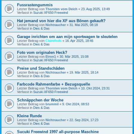
Fussrastengummis
Letzter Beitrag von
Thorsten vom Deich
«
23. Aug 2025, 13:49
Verfasst in
Suzuki XF650 Freewind
Hat jemand von hier die XF aus Bönen gekauft?
Letzter Beitrag von
Nichtraucher
«
31. Mai 2025, 08:18
Verfasst in
Dies & Das
Garage inrichten om aan mijn sportwagen te sleutelen
Letzter Beitrag von
Clairefnds
«
16. Apr 2025, 18:46
Verfasst in
Dies & Das
Foto vom originalen Heck?
Letzter Beitrag von
Etron1
«
30. Mär 2025, 15:08
Verfasst in
Suzuki XF650 Freewind
Preise und Standschäden
Letzter Beitrag von
Nichtraucher
«
19. Mär 2025, 18:14
Verfasst in
Dies & Das
Farbcode Rahmenfarbe + Bezugsquelle
Letzter Beitrag von
Thorsten vom Deich
«
10. Okt 2024, 23:31
Verfasst in
Suzuki XF650 Freewind
Schnäppchen der Woche
Letzter Beitrag von
brummil
«
9. Okt 2024, 08:53
Verfasst in
Dies & Das
Kleine Runde
Letzter Beitrag von
Nichtraucher
«
22. Sep 2024, 17:23
Verfasst in
Dies & Das
Sucuki Freewind 1997 all-purpose Maschine