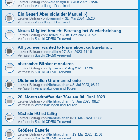
Letzter Beitrag von
GoldenAyk
«
3. Jun 2024, 20:36
Verfasst in
Vorstellung - Das bin ich ...
Ein Neuer! Aber nicht der Manuel :-)
Letzter Beitrag von
brummil
«
31. Mai 2024, 15:20
Verfasst in
Vorstellung - Das bin ich ...
Neues Mitglied braucht Beratung bei Wiederbelebung
Letzter Beitrag von
DerNeue
«
18. Dez 2023, 20:52
Verfasst in
Suzuki XF650 Freewind
All you ever wanted to know about carburetors…
Letzter Beitrag von
snailie
«
27. Sep 2023, 11:18
Verfasst in
Suzuki XF650 Freewind
alternative Blinker montieren
Letzter Beitrag von
flydown
«
2. Aug 2023, 17:26
Verfasst in
Suzuki XF650 Freewind
Oldtimertreffen Grürmannsheide
Letzter Beitrag von
Nichtraucher
«
8. Jul 2023, 08:14
Verfasst in
Veranstaltungen und Touren
20. Motorradtreffen der 70er am 04. Juni 2023
Letzter Beitrag von
Nichtraucher
«
3. Jun 2023, 08:24
Verfasst in
Veranstaltungen und Touren
Nächste HU ist fällig
Letzter Beitrag von
Nichtraucher
«
31. Mai 2023, 18:58
Verfasst in
Suzuki XF650 Freewind
Größere Batterie
Letzter Beitrag von
Nichtraucher
«
19. Mär 2023, 11:01
Verfasst in
Suzuki XF650 Freewind