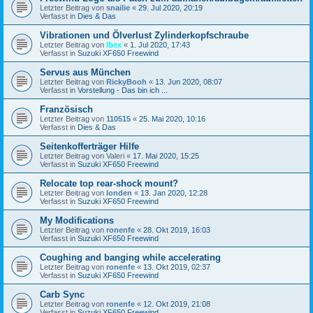
Letzter Beitrag von
snailie
«
29. Jul 2020, 20:19
Verfasst in
Dies & Das
Vibrationen und Ölverlust Zylinderkopfschraube
Letzter Beitrag von
Ibex
«
1. Jul 2020, 17:43
Verfasst in
Suzuki XF650 Freewind
Servus aus München
Letzter Beitrag von
RickyBooh
«
13. Jun 2020, 08:07
Verfasst in
Vorstellung - Das bin ich ...
Französisch
Letzter Beitrag von
110515
«
25. Mai 2020, 10:16
Verfasst in
Dies & Das
Seitenkofferträger Hilfe
Letzter Beitrag von
Valeri
«
17. Mai 2020, 15:25
Verfasst in
Suzuki XF650 Freewind
Relocate top rear-shock mount?
Letzter Beitrag von
londen
«
13. Jan 2020, 12:28
Verfasst in
Suzuki XF650 Freewind
My Modifications
Letzter Beitrag von
ronenfe
«
28. Okt 2019, 16:03
Verfasst in
Suzuki XF650 Freewind
Coughing and banging while accelerating
Letzter Beitrag von
ronenfe
«
13. Okt 2019, 02:37
Verfasst in
Suzuki XF650 Freewind
Carb Sync
Letzter Beitrag von
ronenfe
«
12. Okt 2019, 21:08
Verfasst in
Suzuki XF650 Freewind