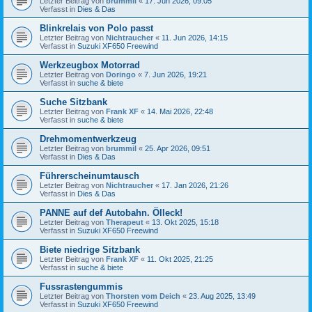
Letzter Beitrag von
brummil
«
17. Jun 2026, 09:05
Verfasst in
Dies & Das
Blinkrelais von Polo passt
Letzter Beitrag von
Nichtraucher
«
11. Jun 2026, 14:15
Verfasst in
Suzuki XF650 Freewind
Werkzeugbox Motorrad
Letzter Beitrag von
Doringo
«
7. Jun 2026, 19:21
Verfasst in
suche & biete
Suche Sitzbank
Letzter Beitrag von
Frank XF
«
14. Mai 2026, 22:48
Verfasst in
suche & biete
Drehmomentwerkzeug
Letzter Beitrag von
brummil
«
25. Apr 2026, 09:51
Verfasst in
Dies & Das
Führerscheinumtausch
Letzter Beitrag von
Nichtraucher
«
17. Jan 2026, 21:26
Verfasst in
Dies & Das
PANNE auf def Autobahn. Ölleck!
Letzter Beitrag von
Therapeut
«
13. Okt 2025, 15:18
Verfasst in
Suzuki XF650 Freewind
Biete niedrige Sitzbank
Letzter Beitrag von
Frank XF
«
11. Okt 2025, 21:25
Verfasst in
suche & biete
Fussrastengummis
Letzter Beitrag von
Thorsten vom Deich
«
23. Aug 2025, 13:49
Verfasst in
Suzuki XF650 Freewind