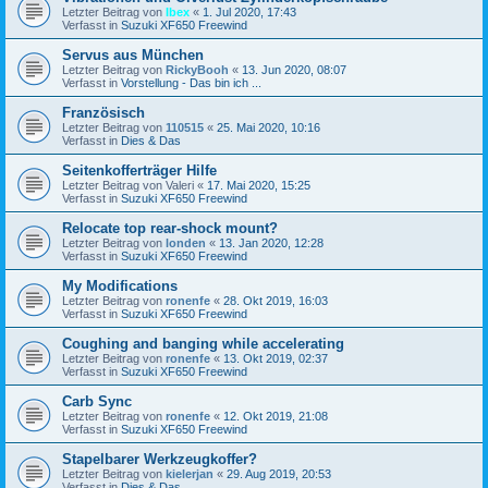
Letzter Beitrag von
Ibex
«
1. Jul 2020, 17:43
Verfasst in
Suzuki XF650 Freewind
Servus aus München
Letzter Beitrag von
RickyBooh
«
13. Jun 2020, 08:07
Verfasst in
Vorstellung - Das bin ich ...
Französisch
Letzter Beitrag von
110515
«
25. Mai 2020, 10:16
Verfasst in
Dies & Das
Seitenkofferträger Hilfe
Letzter Beitrag von
Valeri
«
17. Mai 2020, 15:25
Verfasst in
Suzuki XF650 Freewind
Relocate top rear-shock mount?
Letzter Beitrag von
londen
«
13. Jan 2020, 12:28
Verfasst in
Suzuki XF650 Freewind
My Modifications
Letzter Beitrag von
ronenfe
«
28. Okt 2019, 16:03
Verfasst in
Suzuki XF650 Freewind
Coughing and banging while accelerating
Letzter Beitrag von
ronenfe
«
13. Okt 2019, 02:37
Verfasst in
Suzuki XF650 Freewind
Carb Sync
Letzter Beitrag von
ronenfe
«
12. Okt 2019, 21:08
Verfasst in
Suzuki XF650 Freewind
Stapelbarer Werkzeugkoffer?
Letzter Beitrag von
kielerjan
«
29. Aug 2019, 20:53
Verfasst in
Dies & Das