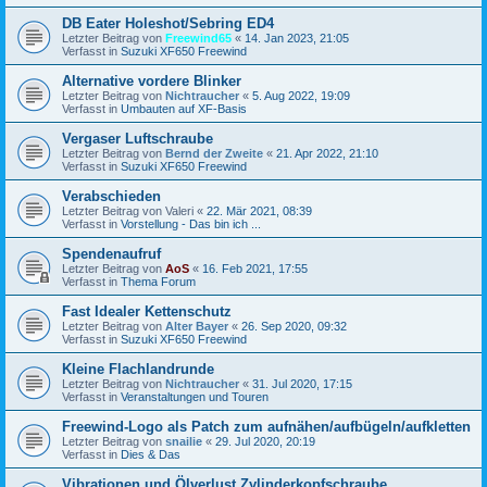
DB Eater Holeshot/Sebring ED4
Letzter Beitrag von
Freewind65
«
14. Jan 2023, 21:05
Verfasst in
Suzuki XF650 Freewind
Alternative vordere Blinker
Letzter Beitrag von
Nichtraucher
«
5. Aug 2022, 19:09
Verfasst in
Umbauten auf XF-Basis
Vergaser Luftschraube
Letzter Beitrag von
Bernd der Zweite
«
21. Apr 2022, 21:10
Verfasst in
Suzuki XF650 Freewind
Verabschieden
Letzter Beitrag von
Valeri
«
22. Mär 2021, 08:39
Verfasst in
Vorstellung - Das bin ich ...
Spendenaufruf
Letzter Beitrag von
AoS
«
16. Feb 2021, 17:55
Verfasst in
Thema Forum
Fast Idealer Kettenschutz
Letzter Beitrag von
Alter Bayer
«
26. Sep 2020, 09:32
Verfasst in
Suzuki XF650 Freewind
Kleine Flachlandrunde
Letzter Beitrag von
Nichtraucher
«
31. Jul 2020, 17:15
Verfasst in
Veranstaltungen und Touren
Freewind-Logo als Patch zum aufnähen/aufbügeln/aufkletten
Letzter Beitrag von
snailie
«
29. Jul 2020, 20:19
Verfasst in
Dies & Das
Vibrationen und Ölverlust Zylinderkopfschraube