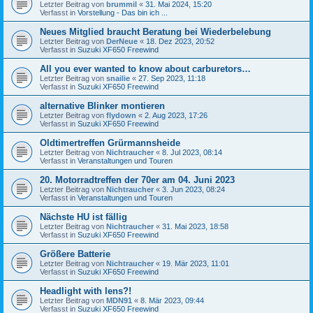
Letzter Beitrag von
brummil
«
31. Mai 2024, 15:20
Verfasst in
Vorstellung - Das bin ich ...
Neues Mitglied braucht Beratung bei Wiederbelebung
Letzter Beitrag von
DerNeue
«
18. Dez 2023, 20:52
Verfasst in
Suzuki XF650 Freewind
All you ever wanted to know about carburetors…
Letzter Beitrag von
snailie
«
27. Sep 2023, 11:18
Verfasst in
Suzuki XF650 Freewind
alternative Blinker montieren
Letzter Beitrag von
flydown
«
2. Aug 2023, 17:26
Verfasst in
Suzuki XF650 Freewind
Oldtimertreffen Grürmannsheide
Letzter Beitrag von
Nichtraucher
«
8. Jul 2023, 08:14
Verfasst in
Veranstaltungen und Touren
20. Motorradtreffen der 70er am 04. Juni 2023
Letzter Beitrag von
Nichtraucher
«
3. Jun 2023, 08:24
Verfasst in
Veranstaltungen und Touren
Nächste HU ist fällig
Letzter Beitrag von
Nichtraucher
«
31. Mai 2023, 18:58
Verfasst in
Suzuki XF650 Freewind
Größere Batterie
Letzter Beitrag von
Nichtraucher
«
19. Mär 2023, 11:01
Verfasst in
Suzuki XF650 Freewind
Headlight with lens?!
Letzter Beitrag von
MDN91
«
8. Mär 2023, 09:44
Verfasst in
Suzuki XF650 Freewind