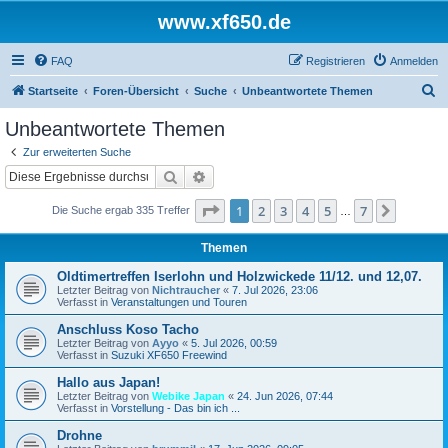
www.xf650.de
FAQ
Registrieren
Anmelden
S
Startseite
Foren-Übersicht
Suche
Unbeantwortete Themen
u
Unbeantwortete Themen
c
Zur erweiterten Suche
h
Suche
Erweiterte Suche
e
Seite
1
von
7
1
2
3
4
5
7
Nächst
Die Suche ergab 335 Treffer
…
Themen
Oldtimertreffen Iserlohn und Holzwickede 11/12. und 12,07.
Letzter Beitrag von
Nichtraucher
«
7. Jul 2026, 23:06
Verfasst in
Veranstaltungen und Touren
Anschluss Koso Tacho
Letzter Beitrag von
Ayyo
«
5. Jul 2026, 00:59
Verfasst in
Suzuki XF650 Freewind
Hallo aus Japan!
Letzter Beitrag von
Webike Japan
«
24. Jun 2026, 07:44
Verfasst in
Vorstellung - Das bin ich ...
Drohne