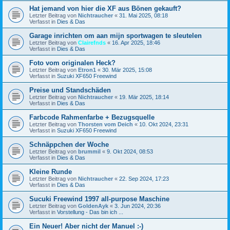
Hat jemand von hier die XF aus Bönen gekauft?
Letzter Beitrag von
Nichtraucher
«
31. Mai 2025, 08:18
Verfasst in
Dies & Das
Garage inrichten om aan mijn sportwagen te sleutelen
Letzter Beitrag von
Clairefnds
«
16. Apr 2025, 18:46
Verfasst in
Dies & Das
Foto vom originalen Heck?
Letzter Beitrag von
Etron1
«
30. Mär 2025, 15:08
Verfasst in
Suzuki XF650 Freewind
Preise und Standschäden
Letzter Beitrag von
Nichtraucher
«
19. Mär 2025, 18:14
Verfasst in
Dies & Das
Farbcode Rahmenfarbe + Bezugsquelle
Letzter Beitrag von
Thorsten vom Deich
«
10. Okt 2024, 23:31
Verfasst in
Suzuki XF650 Freewind
Schnäppchen der Woche
Letzter Beitrag von
brummil
«
9. Okt 2024, 08:53
Verfasst in
Dies & Das
Kleine Runde
Letzter Beitrag von
Nichtraucher
«
22. Sep 2024, 17:23
Verfasst in
Dies & Das
Sucuki Freewind 1997 all-purpose Maschine
Letzter Beitrag von
GoldenAyk
«
3. Jun 2024, 20:36
Verfasst in
Vorstellung - Das bin ich ...
Ein Neuer! Aber nicht der Manuel :-)