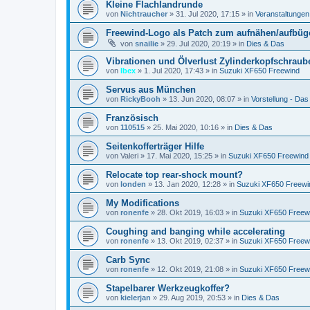
Kleine Flachlandrunde
von
Nichtraucher
»
31. Jul 2020, 17:15
» in
Veranstaltungen
Freewind-Logo als Patch zum aufnähen/aufbüge
von
snailie
»
29. Jul 2020, 20:19
» in
Dies & Das
Vibrationen und Ölverlust Zylinderkopfschraub
von
Ibex
»
1. Jul 2020, 17:43
» in
Suzuki XF650 Freewind
Servus aus München
von
RickyBooh
»
13. Jun 2020, 08:07
» in
Vorstellung - Das b
Französisch
von
110515
»
25. Mai 2020, 10:16
» in
Dies & Das
Seitenkofferträger Hilfe
von
Valeri
»
17. Mai 2020, 15:25
» in
Suzuki XF650 Freewind
Relocate top rear-shock mount?
von
londen
»
13. Jan 2020, 12:28
» in
Suzuki XF650 Freewi
My Modifications
von
ronenfe
»
28. Okt 2019, 16:03
» in
Suzuki XF650 Freew
Coughing and banging while accelerating
von
ronenfe
»
13. Okt 2019, 02:37
» in
Suzuki XF650 Freew
Carb Sync
von
ronenfe
»
12. Okt 2019, 21:08
» in
Suzuki XF650 Freew
Stapelbarer Werkzeugkoffer?
von
kielerjan
»
29. Aug 2019, 20:53
» in
Dies & Das