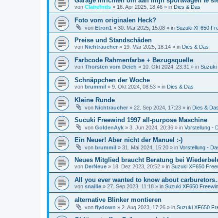
Garage inrichten om aan mijn sportwagen te sl
von
Clairefnds
»
16. Apr 2025, 18:46
» in
Dies & Das
Foto vom originalen Heck?
von
Etron1
»
30. Mär 2025, 15:08
» in
Suzuki XF650 Fr
Preise und Standschäden
von
Nichtraucher
»
19. Mär 2025, 18:14
» in
Dies & Das
Farbcode Rahmenfarbe + Bezugsquelle
von
Thorsten vom Deich
»
10. Okt 2024, 23:31
» in
Suzuki
Schnäppchen der Woche
von
brummil
»
9. Okt 2024, 08:53
» in
Dies & Das
Kleine Runde
von
Nichtraucher
»
22. Sep 2024, 17:23
» in
Dies & Da
Sucuki Freewind 1997 all-purpose Maschine
von
GoldenAyk
»
3. Jun 2024, 20:36
» in
Vorstellung - D
Ein Neuer! Aber nicht der Manuel :-)
von
brummil
»
31. Mai 2024, 15:20
» in
Vorstellung - Das
Neues Mitglied braucht Beratung bei Wiederbe
von
DerNeue
»
18. Dez 2023, 20:52
» in
Suzuki XF650 Free
All you ever wanted to know about carburetor
von
snailie
»
27. Sep 2023, 11:18
» in
Suzuki XF650 Freewi
alternative Blinker montieren
von
flydown
»
2. Aug 2023, 17:26
» in
Suzuki XF650 Fr