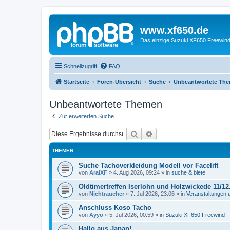
www.xf650.de
Das einzige Suzuki XF650 Freewin
Schnellzugriff
FAQ
Startseite
Foren-Übersicht
Suche
Unbeantwortete Th
Unbeantwortete Themen
Zur erweiterten Suche
Suche
Erweiterte Suche
THEMEN
Suche Tachoverkleidung Modell vor Facelift
von
AraiXF
»
4. Aug 2026, 09:24
» in
suche & biete
Oldtimertreffen Iserlohn und Holzwickede 11/12
von
Nichtraucher
»
7. Jul 2026, 23:06
» in
Veranstaltungen 
Anschluss Koso Tacho
von
Ayyo
»
5. Jul 2026, 00:59
» in
Suzuki XF650 Freewind
Hallo aus Japan!