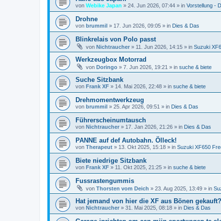
von
Webike Japan
»
24. Jun 2026, 07:44
» in
Vorstellung - D
Drohne
von
brummil
»
17. Jun 2026, 09:05
» in
Dies & Das
Blinkrelais von Polo passt
von
Nichtraucher
»
11. Jun 2026, 14:15
» in
Suzuki XF
Werkzeugbox Motorrad
von
Doringo
»
7. Jun 2026, 19:21
» in
suche & biete
Suche Sitzbank
von
Frank XF
»
14. Mai 2026, 22:48
» in
suche & biete
Drehmomentwerkzeug
von
brummil
»
25. Apr 2026, 09:51
» in
Dies & Das
Führerscheinumtausch
von
Nichtraucher
»
17. Jan 2026, 21:26
» in
Dies & Das
PANNE auf def Autobahn. Ölleck!
von
Therapeut
»
13. Okt 2025, 15:18
» in
Suzuki XF650 Fre
Biete niedrige Sitzbank
von
Frank XF
»
11. Okt 2025, 21:25
» in
suche & biete
Fussrastengummis
von
Thorsten vom Deich
»
23. Aug 2025, 13:49
» in
Su
Hat jemand von hier die XF aus Bönen gekauft
von
Nichtraucher
»
31. Mai 2025, 08:18
» in
Dies & Das