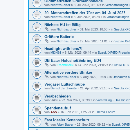
Oldtimertreffen Grürmannsheide
von
Nichtraucher
»
8. Jul 2023, 08:14
» in
Veranstaltungen 
20. Motorradtreffen der 70er am 04. Juni 2023
von
Nichtraucher
»
3. Jun 2023, 08:24
» in
Veranstaltungen
Nächste HU ist fällig
von
Nichtraucher
»
31. Mai 2023, 18:58
» in
Suzuki XF
Größere Batterie
von
Nichtraucher
»
19. Mär 2023, 11:01
» in
Suzuki XF
Headlight with lens?!
von
MDN91
»
8. Mär 2023, 09:44
» in
Suzuki XF650 Freewin
DB Eater Holeshot/Sebring ED4
von
Freewind65
»
14. Jan 2023, 21:05
» in
Suzuki XF65
Alternative vordere Blinker
von
Nichtraucher
»
5. Aug 2022, 19:09
» in
Umbauten a
Vergaser Luftschraube
von
Bernd der Zweite
»
21. Apr 2022, 21:10
» in
Suzuki XF
Verabschieden
von
Valeri
»
22. Mär 2021, 08:39
» in
Vorstellung - Das bin ich 
Spendenaufruf
von
AoS
»
16. Feb 2021, 17:55
» in
Thema Forum
Fast Idealer Kettenschutz
von
Alter Bayer
»
26. Sep 2020, 09:32
» in
Suzuki XF65