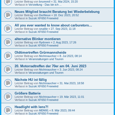
Letzter Beitrag von
brummil
«
31. Mai 2024, 15:20
Verfasst in
Vorstellung - Das bin ich ...
Neues Mitglied braucht Beratung bei Wiederbelebung
Letzter Beitrag von
DerNeue
«
18. Dez 2023, 20:52
Verfasst in
Suzuki XF650 Freewind
All you ever wanted to know about carburetors…
Letzter Beitrag von
snailie
«
27. Sep 2023, 11:18
Verfasst in
Suzuki XF650 Freewind
alternative Blinker montieren
Letzter Beitrag von
flydown
«
2. Aug 2023, 17:26
Verfasst in
Suzuki XF650 Freewind
Oldtimertreffen Grürmannsheide
Letzter Beitrag von
Nichtraucher
«
8. Jul 2023, 08:14
Verfasst in
Veranstaltungen und Touren
20. Motorradtreffen der 70er am 04. Juni 2023
Letzter Beitrag von
Nichtraucher
«
3. Jun 2023, 08:24
Verfasst in
Veranstaltungen und Touren
Nächste HU ist fällig
Letzter Beitrag von
Nichtraucher
«
31. Mai 2023, 18:58
Verfasst in
Suzuki XF650 Freewind
Größere Batterie
Letzter Beitrag von
Nichtraucher
«
19. Mär 2023, 11:01
Verfasst in
Suzuki XF650 Freewind
Headlight with lens?!
Letzter Beitrag von
MDN91
«
8. Mär 2023, 09:44
Verfasst in
Suzuki XF650 Freewind