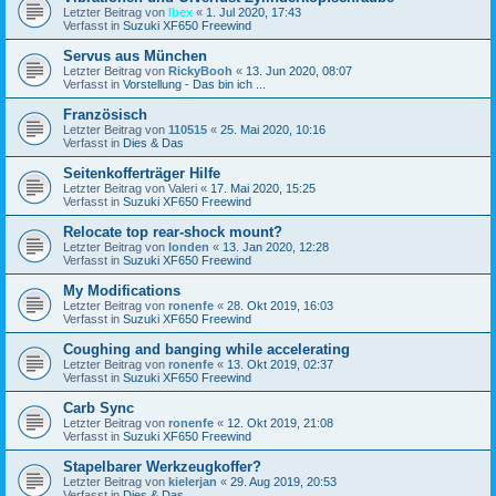
Letzter Beitrag von
Ibex
«
1. Jul 2020, 17:43
Verfasst in
Suzuki XF650 Freewind
Servus aus München
Letzter Beitrag von
RickyBooh
«
13. Jun 2020, 08:07
Verfasst in
Vorstellung - Das bin ich ...
Französisch
Letzter Beitrag von
110515
«
25. Mai 2020, 10:16
Verfasst in
Dies & Das
Seitenkofferträger Hilfe
Letzter Beitrag von
Valeri
«
17. Mai 2020, 15:25
Verfasst in
Suzuki XF650 Freewind
Relocate top rear-shock mount?
Letzter Beitrag von
londen
«
13. Jan 2020, 12:28
Verfasst in
Suzuki XF650 Freewind
My Modifications
Letzter Beitrag von
ronenfe
«
28. Okt 2019, 16:03
Verfasst in
Suzuki XF650 Freewind
Coughing and banging while accelerating
Letzter Beitrag von
ronenfe
«
13. Okt 2019, 02:37
Verfasst in
Suzuki XF650 Freewind
Carb Sync
Letzter Beitrag von
ronenfe
«
12. Okt 2019, 21:08
Verfasst in
Suzuki XF650 Freewind
Stapelbarer Werkzeugkoffer?
Letzter Beitrag von
kielerjan
«
29. Aug 2019, 20:53
Verfasst in
Dies & Das