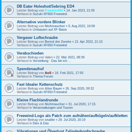
DB Eater Holeshot/Sebring ED4
Letzter Beitrag von
Freewind65
«
14. Jan 2023, 21:05
Verfasst in
Suzuki XF650 Freewind
Alternative vordere Blinker
Letzter Beitrag von
Nichtraucher
«
5. Aug 2022, 19:09
Verfasst in
Umbauten auf XF-Basis
Vergaser Luftschraube
Letzter Beitrag von
Bernd der Zweite
«
21. Apr 2022, 21:10
Verfasst in
Suzuki XF650 Freewind
Verabschieden
Letzter Beitrag von
Valeri
«
22. Mär 2021, 08:39
Verfasst in
Vorstellung - Das bin ich ...
Spendenaufruf
Letzter Beitrag von
AoS
«
16. Feb 2021, 17:55
Verfasst in
Thema Forum
Fast Idealer Kettenschutz
Letzter Beitrag von
Alter Bayer
«
26. Sep 2020, 09:32
Verfasst in
Suzuki XF650 Freewind
Kleine Flachlandrunde
Letzter Beitrag von
Nichtraucher
«
31. Jul 2020, 17:15
Verfasst in
Veranstaltungen und Touren
Freewind-Logo als Patch zum aufnähen/aufbügeln/aufkletten
Letzter Beitrag von
snailie
«
29. Jul 2020, 20:19
Verfasst in
Dies & Das
Vibrationen und Ölverlust Zylinderkopfschraube