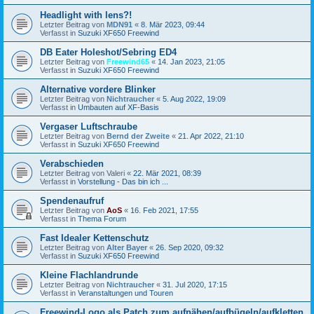
Headlight with lens?!
Letzter Beitrag von
MDN91
«
8. Mär 2023, 09:44
Verfasst in
Suzuki XF650 Freewind
DB Eater Holeshot/Sebring ED4
Letzter Beitrag von
Freewind65
«
14. Jan 2023, 21:05
Verfasst in
Suzuki XF650 Freewind
Alternative vordere Blinker
Letzter Beitrag von
Nichtraucher
«
5. Aug 2022, 19:09
Verfasst in
Umbauten auf XF-Basis
Vergaser Luftschraube
Letzter Beitrag von
Bernd der Zweite
«
21. Apr 2022, 21:10
Verfasst in
Suzuki XF650 Freewind
Verabschieden
Letzter Beitrag von
Valeri
«
22. Mär 2021, 08:39
Verfasst in
Vorstellung - Das bin ich ...
Spendenaufruf
Letzter Beitrag von
AoS
«
16. Feb 2021, 17:55
Verfasst in
Thema Forum
Fast Idealer Kettenschutz
Letzter Beitrag von
Alter Bayer
«
26. Sep 2020, 09:32
Verfasst in
Suzuki XF650 Freewind
Kleine Flachlandrunde
Letzter Beitrag von
Nichtraucher
«
31. Jul 2020, 17:15
Verfasst in
Veranstaltungen und Touren
Freewind-Logo als Patch zum aufnähen/aufbügeln/aufkletten