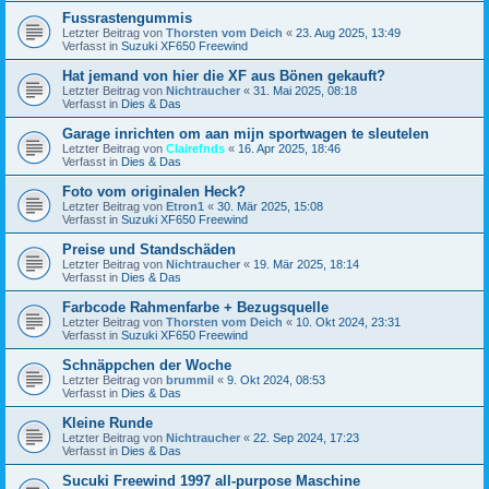
Fussrastengummis
Letzter Beitrag von
Thorsten vom Deich
«
23. Aug 2025, 13:49
Verfasst in
Suzuki XF650 Freewind
Hat jemand von hier die XF aus Bönen gekauft?
Letzter Beitrag von
Nichtraucher
«
31. Mai 2025, 08:18
Verfasst in
Dies & Das
Garage inrichten om aan mijn sportwagen te sleutelen
Letzter Beitrag von
Clairefnds
«
16. Apr 2025, 18:46
Verfasst in
Dies & Das
Foto vom originalen Heck?
Letzter Beitrag von
Etron1
«
30. Mär 2025, 15:08
Verfasst in
Suzuki XF650 Freewind
Preise und Standschäden
Letzter Beitrag von
Nichtraucher
«
19. Mär 2025, 18:14
Verfasst in
Dies & Das
Farbcode Rahmenfarbe + Bezugsquelle
Letzter Beitrag von
Thorsten vom Deich
«
10. Okt 2024, 23:31
Verfasst in
Suzuki XF650 Freewind
Schnäppchen der Woche
Letzter Beitrag von
brummil
«
9. Okt 2024, 08:53
Verfasst in
Dies & Das
Kleine Runde
Letzter Beitrag von
Nichtraucher
«
22. Sep 2024, 17:23
Verfasst in
Dies & Das
Sucuki Freewind 1997 all-purpose Maschine