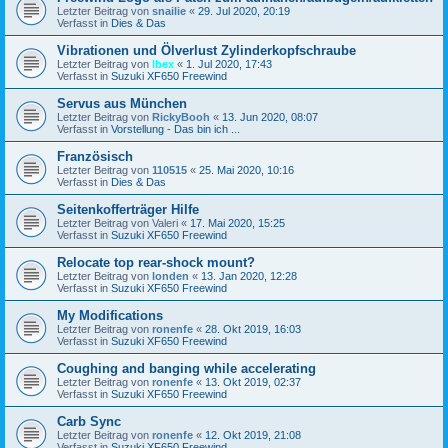
Letzter Beitrag von
snailie
«
29. Jul 2020, 20:19
Verfasst in
Dies & Das
Vibrationen und Ölverlust Zylinderkopfschraube
Letzter Beitrag von
Ibex
«
1. Jul 2020, 17:43
Verfasst in
Suzuki XF650 Freewind
Servus aus München
Letzter Beitrag von
RickyBooh
«
13. Jun 2020, 08:07
Verfasst in
Vorstellung - Das bin ich ...
Französisch
Letzter Beitrag von
110515
«
25. Mai 2020, 10:16
Verfasst in
Dies & Das
Seitenkofferträger Hilfe
Letzter Beitrag von
Valeri
«
17. Mai 2020, 15:25
Verfasst in
Suzuki XF650 Freewind
Relocate top rear-shock mount?
Letzter Beitrag von
londen
«
13. Jan 2020, 12:28
Verfasst in
Suzuki XF650 Freewind
My Modifications
Letzter Beitrag von
ronenfe
«
28. Okt 2019, 16:03
Verfasst in
Suzuki XF650 Freewind
Coughing and banging while accelerating
Letzter Beitrag von
ronenfe
«
13. Okt 2019, 02:37
Verfasst in
Suzuki XF650 Freewind
Carb Sync
Letzter Beitrag von
ronenfe
«
12. Okt 2019, 21:08
Verfasst in
Suzuki XF650 Freewind