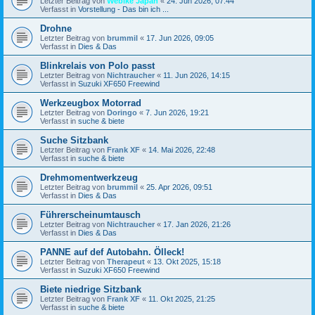
Letzter Beitrag von
Webike Japan
«
24. Jun 2026, 07:44
Verfasst in
Vorstellung - Das bin ich ...
Drohne
Letzter Beitrag von
brummil
«
17. Jun 2026, 09:05
Verfasst in
Dies & Das
Blinkrelais von Polo passt
Letzter Beitrag von
Nichtraucher
«
11. Jun 2026, 14:15
Verfasst in
Suzuki XF650 Freewind
Werkzeugbox Motorrad
Letzter Beitrag von
Doringo
«
7. Jun 2026, 19:21
Verfasst in
suche & biete
Suche Sitzbank
Letzter Beitrag von
Frank XF
«
14. Mai 2026, 22:48
Verfasst in
suche & biete
Drehmomentwerkzeug
Letzter Beitrag von
brummil
«
25. Apr 2026, 09:51
Verfasst in
Dies & Das
Führerscheinumtausch
Letzter Beitrag von
Nichtraucher
«
17. Jan 2026, 21:26
Verfasst in
Dies & Das
PANNE auf def Autobahn. Ölleck!
Letzter Beitrag von
Therapeut
«
13. Okt 2025, 15:18
Verfasst in
Suzuki XF650 Freewind
Biete niedrige Sitzbank
Letzter Beitrag von
Frank XF
«
11. Okt 2025, 21:25
Verfasst in
suche & biete