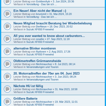
Letzter Beitrag von
GoldenAyk
«
3. Jun 2024, 20:36
Verfasst in
Vorstellung - Das bin ich ...
Ein Neuer! Aber nicht der Manuel :-)
Letzter Beitrag von
brummil
«
31. Mai 2024, 15:20
Verfasst in
Vorstellung - Das bin ich ...
Neues Mitglied braucht Beratung bei Wiederbelebung
Letzter Beitrag von
DerNeue
«
18. Dez 2023, 20:52
Verfasst in
Suzuki XF650 Freewind
All you ever wanted to know about carburetors…
Letzter Beitrag von
snailie
«
27. Sep 2023, 11:18
Verfasst in
Suzuki XF650 Freewind
alternative Blinker montieren
Letzter Beitrag von
flydown
«
2. Aug 2023, 17:26
Verfasst in
Suzuki XF650 Freewind
Oldtimertreffen Grürmannsheide
Letzter Beitrag von
Nichtraucher
«
8. Jul 2023, 08:14
Verfasst in
Veranstaltungen und Touren
20. Motorradtreffen der 70er am 04. Juni 2023
Letzter Beitrag von
Nichtraucher
«
3. Jun 2023, 08:24
Verfasst in
Veranstaltungen und Touren
Nächste HU ist fällig
Letzter Beitrag von
Nichtraucher
«
31. Mai 2023, 18:58
Verfasst in
Suzuki XF650 Freewind
Größere Batterie
Letzter Beitrag von
Nichtraucher
«
19. Mär 2023, 11:01
Verfasst in
Suzuki XF650 Freewind