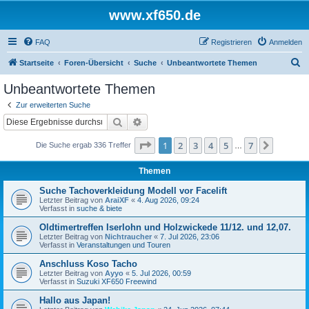
www.xf650.de
FAQ
Registrieren
Anmelden
S
Startseite
Foren-Übersicht
Suche
Unbeantwortete Themen
u
Unbeantwortete Themen
c
Zur erweiterten Suche
h
Suche
Erweiterte Suche
e
Seite
1
von
7
1
2
3
4
5
7
Nächst
Die Suche ergab 336 Treffer
…
Themen
Suche Tachoverkleidung Modell vor Facelift
Letzter Beitrag von
AraiXF
«
4. Aug 2026, 09:24
Verfasst in
suche & biete
Oldtimertreffen Iserlohn und Holzwickede 11/12. und 12,07.
Letzter Beitrag von
Nichtraucher
«
7. Jul 2026, 23:06
Verfasst in
Veranstaltungen und Touren
Anschluss Koso Tacho
Letzter Beitrag von
Ayyo
«
5. Jul 2026, 00:59
Verfasst in
Suzuki XF650 Freewind
Hallo aus Japan!