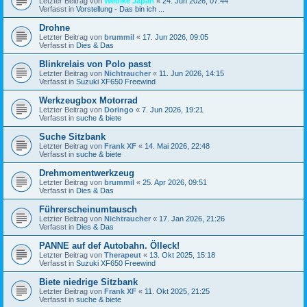
Letzter Beitrag von
Webike Japan
«
24. Jun 2026, 07:44
Verfasst in
Vorstellung - Das bin ich ...
Drohne
Letzter Beitrag von
brummil
«
17. Jun 2026, 09:05
Verfasst in
Dies & Das
Blinkrelais von Polo passt
Letzter Beitrag von
Nichtraucher
«
11. Jun 2026, 14:15
Verfasst in
Suzuki XF650 Freewind
Werkzeugbox Motorrad
Letzter Beitrag von
Doringo
«
7. Jun 2026, 19:21
Verfasst in
suche & biete
Suche Sitzbank
Letzter Beitrag von
Frank XF
«
14. Mai 2026, 22:48
Verfasst in
suche & biete
Drehmomentwerkzeug
Letzter Beitrag von
brummil
«
25. Apr 2026, 09:51
Verfasst in
Dies & Das
Führerscheinumtausch
Letzter Beitrag von
Nichtraucher
«
17. Jan 2026, 21:26
Verfasst in
Dies & Das
PANNE auf def Autobahn. Ölleck!
Letzter Beitrag von
Therapeut
«
13. Okt 2025, 15:18
Verfasst in
Suzuki XF650 Freewind
Biete niedrige Sitzbank
Letzter Beitrag von
Frank XF
«
11. Okt 2025, 21:25
Verfasst in
suche & biete