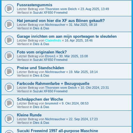
Fussrastengummis
Letzter Beitrag von
Thorsten vom Deich
«
23. Aug 2025, 13:49
Verfasst in
Suzuki XF650 Freewind
Hat jemand von hier die XF aus Bönen gekauft?
Letzter Beitrag von
Nichtraucher
«
31. Mai 2025, 08:18
Verfasst in
Dies & Das
Garage inrichten om aan mijn sportwagen te sleutelen
Letzter Beitrag von
Clairefnds
«
16. Apr 2025, 18:46
Verfasst in
Dies & Das
Foto vom originalen Heck?
Letzter Beitrag von
Etron1
«
30. Mär 2025, 15:08
Verfasst in
Suzuki XF650 Freewind
Preise und Standschäden
Letzter Beitrag von
Nichtraucher
«
19. Mär 2025, 18:14
Verfasst in
Dies & Das
Farbcode Rahmenfarbe + Bezugsquelle
Letzter Beitrag von
Thorsten vom Deich
«
10. Okt 2024, 23:31
Verfasst in
Suzuki XF650 Freewind
Schnäppchen der Woche
Letzter Beitrag von
brummil
«
9. Okt 2024, 08:53
Verfasst in
Dies & Das
Kleine Runde
Letzter Beitrag von
Nichtraucher
«
22. Sep 2024, 17:23
Verfasst in
Dies & Das
Sucuki Freewind 1997 all-purpose Maschine