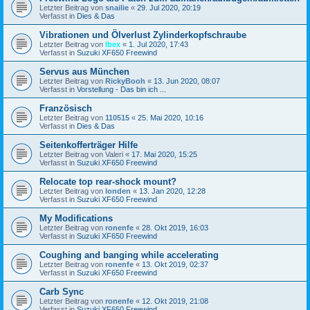
Letzter Beitrag von
snailie
«
29. Jul 2020, 20:19
Verfasst in
Dies & Das
Vibrationen und Ölverlust Zylinderkopfschraube
Letzter Beitrag von
Ibex
«
1. Jul 2020, 17:43
Verfasst in
Suzuki XF650 Freewind
Servus aus München
Letzter Beitrag von
RickyBooh
«
13. Jun 2020, 08:07
Verfasst in
Vorstellung - Das bin ich ...
Französisch
Letzter Beitrag von
110515
«
25. Mai 2020, 10:16
Verfasst in
Dies & Das
Seitenkofferträger Hilfe
Letzter Beitrag von
Valeri
«
17. Mai 2020, 15:25
Verfasst in
Suzuki XF650 Freewind
Relocate top rear-shock mount?
Letzter Beitrag von
londen
«
13. Jan 2020, 12:28
Verfasst in
Suzuki XF650 Freewind
My Modifications
Letzter Beitrag von
ronenfe
«
28. Okt 2019, 16:03
Verfasst in
Suzuki XF650 Freewind
Coughing and banging while accelerating
Letzter Beitrag von
ronenfe
«
13. Okt 2019, 02:37
Verfasst in
Suzuki XF650 Freewind
Carb Sync
Letzter Beitrag von
ronenfe
«
12. Okt 2019, 21:08
Verfasst in
Suzuki XF650 Freewind