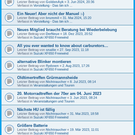
Letzter Beitrag von
GoldenAyk
«
3. Jun 2024, 20:36
Verfasst in
Vorstellung - Das bin ich ...
Ein Neuer! Aber nicht der Manuel :-)
Letzter Beitrag von
brummil
«
31. Mai 2024, 15:20
Verfasst in
Vorstellung - Das bin ich ...
Neues Mitglied braucht Beratung bei Wiederbelebung
Letzter Beitrag von
DerNeue
«
18. Dez 2023, 20:52
Verfasst in
Suzuki XF650 Freewind
All you ever wanted to know about carburetors…
Letzter Beitrag von
snailie
«
27. Sep 2023, 11:18
Verfasst in
Suzuki XF650 Freewind
alternative Blinker montieren
Letzter Beitrag von
flydown
«
2. Aug 2023, 17:26
Verfasst in
Suzuki XF650 Freewind
Oldtimertreffen Grürmannsheide
Letzter Beitrag von
Nichtraucher
«
8. Jul 2023, 08:14
Verfasst in
Veranstaltungen und Touren
20. Motorradtreffen der 70er am 04. Juni 2023
Letzter Beitrag von
Nichtraucher
«
3. Jun 2023, 08:24
Verfasst in
Veranstaltungen und Touren
Nächste HU ist fällig
Letzter Beitrag von
Nichtraucher
«
31. Mai 2023, 18:58
Verfasst in
Suzuki XF650 Freewind
Größere Batterie
Letzter Beitrag von
Nichtraucher
«
19. Mär 2023, 11:01
Verfasst in
Suzuki XF650 Freewind