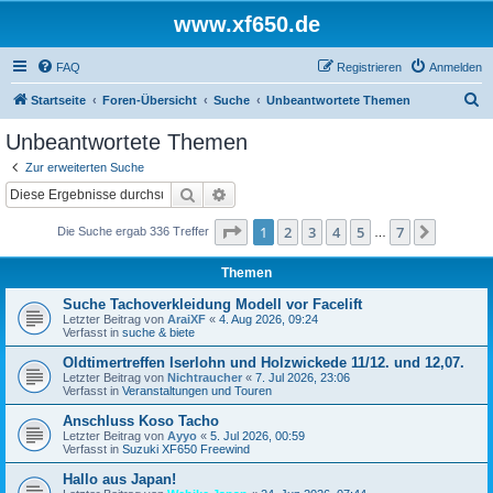
www.xf650.de
FAQ
Registrieren
Anmelden
S
Startseite
Foren-Übersicht
Suche
Unbeantwortete Themen
u
Unbeantwortete Themen
c
Zur erweiterten Suche
h
Suche
Erweiterte Suche
e
Seite
1
von
7
1
2
3
4
5
7
Nächst
Die Suche ergab 336 Treffer
…
Themen
Suche Tachoverkleidung Modell vor Facelift
Letzter Beitrag von
AraiXF
«
4. Aug 2026, 09:24
Verfasst in
suche & biete
Oldtimertreffen Iserlohn und Holzwickede 11/12. und 12,07.
Letzter Beitrag von
Nichtraucher
«
7. Jul 2026, 23:06
Verfasst in
Veranstaltungen und Touren
Anschluss Koso Tacho
Letzter Beitrag von
Ayyo
«
5. Jul 2026, 00:59
Verfasst in
Suzuki XF650 Freewind
Hallo aus Japan!