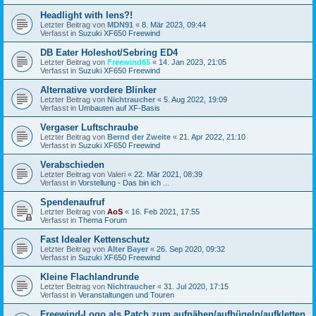
Headlight with lens?!
Letzter Beitrag von
MDN91
«
8. Mär 2023, 09:44
Verfasst in
Suzuki XF650 Freewind
DB Eater Holeshot/Sebring ED4
Letzter Beitrag von
Freewind65
«
14. Jan 2023, 21:05
Verfasst in
Suzuki XF650 Freewind
Alternative vordere Blinker
Letzter Beitrag von
Nichtraucher
«
5. Aug 2022, 19:09
Verfasst in
Umbauten auf XF-Basis
Vergaser Luftschraube
Letzter Beitrag von
Bernd der Zweite
«
21. Apr 2022, 21:10
Verfasst in
Suzuki XF650 Freewind
Verabschieden
Letzter Beitrag von
Valeri
«
22. Mär 2021, 08:39
Verfasst in
Vorstellung - Das bin ich ...
Spendenaufruf
Letzter Beitrag von
AoS
«
16. Feb 2021, 17:55
Verfasst in
Thema Forum
Fast Idealer Kettenschutz
Letzter Beitrag von
Alter Bayer
«
26. Sep 2020, 09:32
Verfasst in
Suzuki XF650 Freewind
Kleine Flachlandrunde
Letzter Beitrag von
Nichtraucher
«
31. Jul 2020, 17:15
Verfasst in
Veranstaltungen und Touren
Freewind-Logo als Patch zum aufnähen/aufbügeln/aufkletten