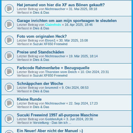
Hat jemand von hier die XF aus Bönen gekauft?
Letzter Beitrag von
Nichtraucher
«
31. Mai 2025, 08:18
Verfasst in
Dies & Das
Garage inrichten om aan mijn sportwagen te sleutelen
Letzter Beitrag von
Clairefnds
«
16. Apr 2025, 18:46
Verfasst in
Dies & Das
Foto vom originalen Heck?
Letzter Beitrag von
Etron1
«
30. Mär 2025, 15:08
Verfasst in
Suzuki XF650 Freewind
Preise und Standschäden
Letzter Beitrag von
Nichtraucher
«
19. Mär 2025, 18:14
Verfasst in
Dies & Das
Farbcode Rahmenfarbe + Bezugsquelle
Letzter Beitrag von
Thorsten vom Deich
«
10. Okt 2024, 23:31
Verfasst in
Suzuki XF650 Freewind
Schnäppchen der Woche
Letzter Beitrag von
brummil
«
9. Okt 2024, 08:53
Verfasst in
Dies & Das
Kleine Runde
Letzter Beitrag von
Nichtraucher
«
22. Sep 2024, 17:23
Verfasst in
Dies & Das
Sucuki Freewind 1997 all-purpose Maschine
Letzter Beitrag von
GoldenAyk
«
3. Jun 2024, 20:36
Verfasst in
Vorstellung - Das bin ich ...
Ein Neuer! Aber nicht der Manuel :-)