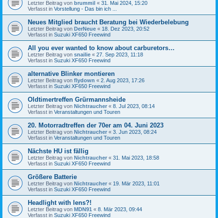
Letzter Beitrag von
brummil
«
31. Mai 2024, 15:20
Verfasst in
Vorstellung - Das bin ich ...
Neues Mitglied braucht Beratung bei Wiederbelebung
Letzter Beitrag von
DerNeue
«
18. Dez 2023, 20:52
Verfasst in
Suzuki XF650 Freewind
All you ever wanted to know about carburetors…
Letzter Beitrag von
snailie
«
27. Sep 2023, 11:18
Verfasst in
Suzuki XF650 Freewind
alternative Blinker montieren
Letzter Beitrag von
flydown
«
2. Aug 2023, 17:26
Verfasst in
Suzuki XF650 Freewind
Oldtimertreffen Grürmannsheide
Letzter Beitrag von
Nichtraucher
«
8. Jul 2023, 08:14
Verfasst in
Veranstaltungen und Touren
20. Motorradtreffen der 70er am 04. Juni 2023
Letzter Beitrag von
Nichtraucher
«
3. Jun 2023, 08:24
Verfasst in
Veranstaltungen und Touren
Nächste HU ist fällig
Letzter Beitrag von
Nichtraucher
«
31. Mai 2023, 18:58
Verfasst in
Suzuki XF650 Freewind
Größere Batterie
Letzter Beitrag von
Nichtraucher
«
19. Mär 2023, 11:01
Verfasst in
Suzuki XF650 Freewind
Headlight with lens?!
Letzter Beitrag von
MDN91
«
8. Mär 2023, 09:44
Verfasst in
Suzuki XF650 Freewind