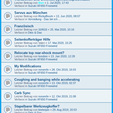
Letzter Beitrag von
Ibex
«
1. Jul 2020, 17:43
Verfasst in
Suzuki XF650 Freewind
Servus aus München
Letzter Beitrag von
RickyBooh
«
13. Jun 2020, 08:07
Verfasst in
Vorstellung - Das bin ich ...
Französisch
Letzter Beitrag von
110515
«
25. Mai 2020, 10:16
Verfasst in
Dies & Das
Seitenkofferträger Hilfe
Letzter Beitrag von
Valeri
«
17. Mai 2020, 15:25
Verfasst in
Suzuki XF650 Freewind
Relocate top rear-shock mount?
Letzter Beitrag von
londen
«
13. Jan 2020, 12:28
Verfasst in
Suzuki XF650 Freewind
My Modifications
Letzter Beitrag von
ronenfe
«
28. Okt 2019, 16:03
Verfasst in
Suzuki XF650 Freewind
Coughing and banging while accelerating
Letzter Beitrag von
ronenfe
«
13. Okt 2019, 02:37
Verfasst in
Suzuki XF650 Freewind
Carb Sync
Letzter Beitrag von
ronenfe
«
12. Okt 2019, 21:08
Verfasst in
Suzuki XF650 Freewind
Stapelbarer Werkzeugkoffer?
Letzter Beitrag von
kielerjan
«
29. Aug 2019, 20:53
Verfasst in
Dies & Das