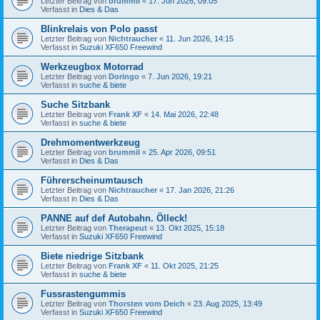
Letzter Beitrag von
brummil
«
17. Jun 2026, 09:05
Verfasst in
Dies & Das
Blinkrelais von Polo passt
Letzter Beitrag von
Nichtraucher
«
11. Jun 2026, 14:15
Verfasst in
Suzuki XF650 Freewind
Werkzeugbox Motorrad
Letzter Beitrag von
Doringo
«
7. Jun 2026, 19:21
Verfasst in
suche & biete
Suche Sitzbank
Letzter Beitrag von
Frank XF
«
14. Mai 2026, 22:48
Verfasst in
suche & biete
Drehmomentwerkzeug
Letzter Beitrag von
brummil
«
25. Apr 2026, 09:51
Verfasst in
Dies & Das
Führerscheinumtausch
Letzter Beitrag von
Nichtraucher
«
17. Jan 2026, 21:26
Verfasst in
Dies & Das
PANNE auf def Autobahn. Ölleck!
Letzter Beitrag von
Therapeut
«
13. Okt 2025, 15:18
Verfasst in
Suzuki XF650 Freewind
Biete niedrige Sitzbank
Letzter Beitrag von
Frank XF
«
11. Okt 2025, 21:25
Verfasst in
suche & biete
Fussrastengummis
Letzter Beitrag von
Thorsten vom Deich
«
23. Aug 2025, 13:49
Verfasst in
Suzuki XF650 Freewind