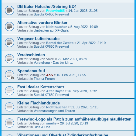
DB Eater Holeshot/Sebring ED4
Letzter Beitrag von
Freewind65
«
14. Jan 2023, 21:05
Verfasst in
Suzuki XF650 Freewind
Alternative vordere Blinker
Letzter Beitrag von
Nichtraucher
«
5. Aug 2022, 19:09
Verfasst in
Umbauten auf XF-Basis
Vergaser Luftschraube
Letzter Beitrag von
Bernd der Zweite
«
21. Apr 2022, 21:10
Verfasst in
Suzuki XF650 Freewind
Verabschieden
Letzter Beitrag von
Valeri
«
22. Mär 2021, 08:39
Verfasst in
Vorstellung - Das bin ich ...
Spendenaufruf
Letzter Beitrag von
AoS
«
16. Feb 2021, 17:55
Verfasst in
Thema Forum
Fast Idealer Kettenschutz
Letzter Beitrag von
Alter Bayer
«
26. Sep 2020, 09:32
Verfasst in
Suzuki XF650 Freewind
Kleine Flachlandrunde
Letzter Beitrag von
Nichtraucher
«
31. Jul 2020, 17:15
Verfasst in
Veranstaltungen und Touren
Freewind-Logo als Patch zum aufnähen/aufbügeln/aufkletten
Letzter Beitrag von
snailie
«
29. Jul 2020, 20:19
Verfasst in
Dies & Das
Vibrationen und Ölverlust Zylinderkopfschraube