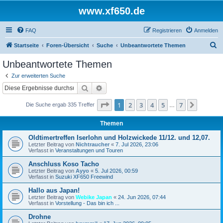
www.xf650.de
FAQ
Registrieren
Anmelden
S
Startseite
Foren-Übersicht
Suche
Unbeantwortete Themen
u
Unbeantwortete Themen
c
Zur erweiterten Suche
h
Suche
Erweiterte Suche
e
Seite
1
von
7
1
2
3
4
5
7
Nächst
Die Suche ergab 335 Treffer
…
Themen
Oldtimertreffen Iserlohn und Holzwickede 11/12. und 12,07.
Letzter Beitrag von
Nichtraucher
«
7. Jul 2026, 23:06
Verfasst in
Veranstaltungen und Touren
Anschluss Koso Tacho
Letzter Beitrag von
Ayyo
«
5. Jul 2026, 00:59
Verfasst in
Suzuki XF650 Freewind
Hallo aus Japan!
Letzter Beitrag von
Webike Japan
«
24. Jun 2026, 07:44
Verfasst in
Vorstellung - Das bin ich ...
Drohne