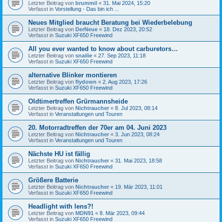
Letzter Beitrag von
brummil
«
31. Mai 2024, 15:20
Verfasst in
Vorstellung - Das bin ich ...
Neues Mitglied braucht Beratung bei Wiederbelebung
Letzter Beitrag von
DerNeue
«
18. Dez 2023, 20:52
Verfasst in
Suzuki XF650 Freewind
All you ever wanted to know about carburetors…
Letzter Beitrag von
snailie
«
27. Sep 2023, 11:18
Verfasst in
Suzuki XF650 Freewind
alternative Blinker montieren
Letzter Beitrag von
flydown
«
2. Aug 2023, 17:26
Verfasst in
Suzuki XF650 Freewind
Oldtimertreffen Grürmannsheide
Letzter Beitrag von
Nichtraucher
«
8. Jul 2023, 08:14
Verfasst in
Veranstaltungen und Touren
20. Motorradtreffen der 70er am 04. Juni 2023
Letzter Beitrag von
Nichtraucher
«
3. Jun 2023, 08:24
Verfasst in
Veranstaltungen und Touren
Nächste HU ist fällig
Letzter Beitrag von
Nichtraucher
«
31. Mai 2023, 18:58
Verfasst in
Suzuki XF650 Freewind
Größere Batterie
Letzter Beitrag von
Nichtraucher
«
19. Mär 2023, 11:01
Verfasst in
Suzuki XF650 Freewind
Headlight with lens?!
Letzter Beitrag von
MDN91
«
8. Mär 2023, 09:44
Verfasst in
Suzuki XF650 Freewind