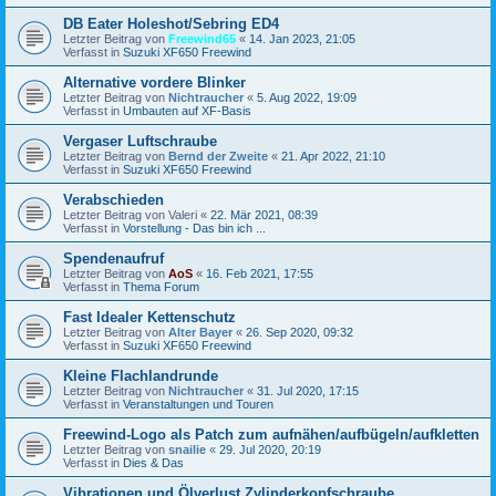
DB Eater Holeshot/Sebring ED4
Letzter Beitrag von
Freewind65
«
14. Jan 2023, 21:05
Verfasst in
Suzuki XF650 Freewind
Alternative vordere Blinker
Letzter Beitrag von
Nichtraucher
«
5. Aug 2022, 19:09
Verfasst in
Umbauten auf XF-Basis
Vergaser Luftschraube
Letzter Beitrag von
Bernd der Zweite
«
21. Apr 2022, 21:10
Verfasst in
Suzuki XF650 Freewind
Verabschieden
Letzter Beitrag von
Valeri
«
22. Mär 2021, 08:39
Verfasst in
Vorstellung - Das bin ich ...
Spendenaufruf
Letzter Beitrag von
AoS
«
16. Feb 2021, 17:55
Verfasst in
Thema Forum
Fast Idealer Kettenschutz
Letzter Beitrag von
Alter Bayer
«
26. Sep 2020, 09:32
Verfasst in
Suzuki XF650 Freewind
Kleine Flachlandrunde
Letzter Beitrag von
Nichtraucher
«
31. Jul 2020, 17:15
Verfasst in
Veranstaltungen und Touren
Freewind-Logo als Patch zum aufnähen/aufbügeln/aufkletten
Letzter Beitrag von
snailie
«
29. Jul 2020, 20:19
Verfasst in
Dies & Das
Vibrationen und Ölverlust Zylinderkopfschraube