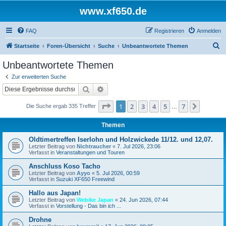
www.xf650.de
FAQ
Registrieren
Anmelden
S
Startseite
Foren-Übersicht
Suche
Unbeantwortete Themen
u
Unbeantwortete Themen
c
Zur erweiterten Suche
h
Suche
Erweiterte Suche
e
Seite
1
von
7
1
2
3
4
5
7
Nächst
Die Suche ergab 335 Treffer
…
Themen
Oldtimertreffen Iserlohn und Holzwickede 11/12. und 12,07.
Letzter Beitrag von
Nichtraucher
«
7. Jul 2026, 23:06
Verfasst in
Veranstaltungen und Touren
Anschluss Koso Tacho
Letzter Beitrag von
Ayyo
«
5. Jul 2026, 00:59
Verfasst in
Suzuki XF650 Freewind
Hallo aus Japan!
Letzter Beitrag von
Webike Japan
«
24. Jun 2026, 07:44
Verfasst in
Vorstellung - Das bin ich ...
Drohne