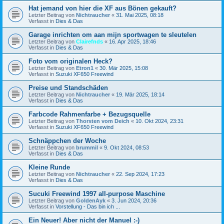
Hat jemand von hier die XF aus Bönen gekauft?
Letzter Beitrag von
Nichtraucher
«
31. Mai 2025, 08:18
Verfasst in
Dies & Das
Garage inrichten om aan mijn sportwagen te sleutelen
Letzter Beitrag von
Clairefnds
«
16. Apr 2025, 18:46
Verfasst in
Dies & Das
Foto vom originalen Heck?
Letzter Beitrag von
Etron1
«
30. Mär 2025, 15:08
Verfasst in
Suzuki XF650 Freewind
Preise und Standschäden
Letzter Beitrag von
Nichtraucher
«
19. Mär 2025, 18:14
Verfasst in
Dies & Das
Farbcode Rahmenfarbe + Bezugsquelle
Letzter Beitrag von
Thorsten vom Deich
«
10. Okt 2024, 23:31
Verfasst in
Suzuki XF650 Freewind
Schnäppchen der Woche
Letzter Beitrag von
brummil
«
9. Okt 2024, 08:53
Verfasst in
Dies & Das
Kleine Runde
Letzter Beitrag von
Nichtraucher
«
22. Sep 2024, 17:23
Verfasst in
Dies & Das
Sucuki Freewind 1997 all-purpose Maschine
Letzter Beitrag von
GoldenAyk
«
3. Jun 2024, 20:36
Verfasst in
Vorstellung - Das bin ich ...
Ein Neuer! Aber nicht der Manuel :-)