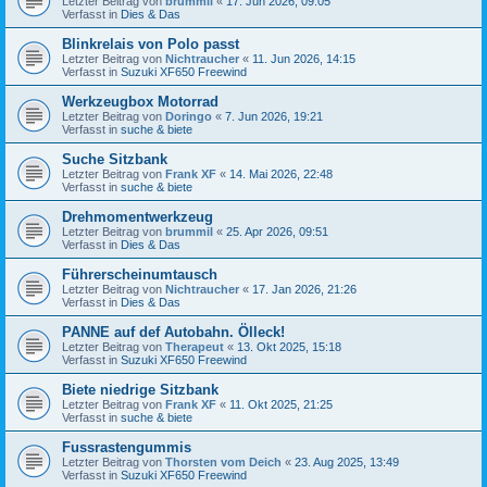
Letzter Beitrag von
brummil
«
17. Jun 2026, 09:05
Verfasst in
Dies & Das
Blinkrelais von Polo passt
Letzter Beitrag von
Nichtraucher
«
11. Jun 2026, 14:15
Verfasst in
Suzuki XF650 Freewind
Werkzeugbox Motorrad
Letzter Beitrag von
Doringo
«
7. Jun 2026, 19:21
Verfasst in
suche & biete
Suche Sitzbank
Letzter Beitrag von
Frank XF
«
14. Mai 2026, 22:48
Verfasst in
suche & biete
Drehmomentwerkzeug
Letzter Beitrag von
brummil
«
25. Apr 2026, 09:51
Verfasst in
Dies & Das
Führerscheinumtausch
Letzter Beitrag von
Nichtraucher
«
17. Jan 2026, 21:26
Verfasst in
Dies & Das
PANNE auf def Autobahn. Ölleck!
Letzter Beitrag von
Therapeut
«
13. Okt 2025, 15:18
Verfasst in
Suzuki XF650 Freewind
Biete niedrige Sitzbank
Letzter Beitrag von
Frank XF
«
11. Okt 2025, 21:25
Verfasst in
suche & biete
Fussrastengummis
Letzter Beitrag von
Thorsten vom Deich
«
23. Aug 2025, 13:49
Verfasst in
Suzuki XF650 Freewind