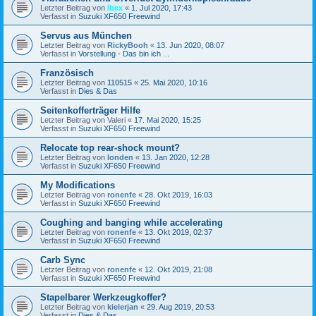
Letzter Beitrag von
Ibex
«
1. Jul 2020, 17:43
Verfasst in
Suzuki XF650 Freewind
Servus aus München
Letzter Beitrag von
RickyBooh
«
13. Jun 2020, 08:07
Verfasst in
Vorstellung - Das bin ich ...
Französisch
Letzter Beitrag von
110515
«
25. Mai 2020, 10:16
Verfasst in
Dies & Das
Seitenkofferträger Hilfe
Letzter Beitrag von
Valeri
«
17. Mai 2020, 15:25
Verfasst in
Suzuki XF650 Freewind
Relocate top rear-shock mount?
Letzter Beitrag von
londen
«
13. Jan 2020, 12:28
Verfasst in
Suzuki XF650 Freewind
My Modifications
Letzter Beitrag von
ronenfe
«
28. Okt 2019, 16:03
Verfasst in
Suzuki XF650 Freewind
Coughing and banging while accelerating
Letzter Beitrag von
ronenfe
«
13. Okt 2019, 02:37
Verfasst in
Suzuki XF650 Freewind
Carb Sync
Letzter Beitrag von
ronenfe
«
12. Okt 2019, 21:08
Verfasst in
Suzuki XF650 Freewind
Stapelbarer Werkzeugkoffer?
Letzter Beitrag von
kielerjan
«
29. Aug 2019, 20:53
Verfasst in
Dies & Das