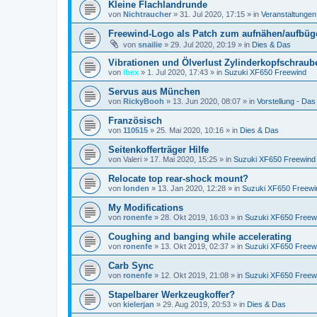
Kleine Flachlandrunde
von
Nichtraucher
»
31. Jul 2020, 17:15
» in
Veranstaltungen
Freewind-Logo als Patch zum aufnähen/aufbüge
von
snailie
»
29. Jul 2020, 20:19
» in
Dies & Das
Vibrationen und Ölverlust Zylinderkopfschraub
von
Ibex
»
1. Jul 2020, 17:43
» in
Suzuki XF650 Freewind
Servus aus München
von
RickyBooh
»
13. Jun 2020, 08:07
» in
Vorstellung - Das b
Französisch
von
110515
»
25. Mai 2020, 10:16
» in
Dies & Das
Seitenkofferträger Hilfe
von
Valeri
»
17. Mai 2020, 15:25
» in
Suzuki XF650 Freewind
Relocate top rear-shock mount?
von
londen
»
13. Jan 2020, 12:28
» in
Suzuki XF650 Freewi
My Modifications
von
ronenfe
»
28. Okt 2019, 16:03
» in
Suzuki XF650 Freew
Coughing and banging while accelerating
von
ronenfe
»
13. Okt 2019, 02:37
» in
Suzuki XF650 Freew
Carb Sync
von
ronenfe
»
12. Okt 2019, 21:08
» in
Suzuki XF650 Freew
Stapelbarer Werkzeugkoffer?
von
kielerjan
»
29. Aug 2019, 20:53
» in
Dies & Das