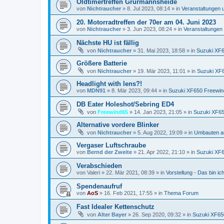
Oldtimertreffen Grürmannsheide
von
Nichtraucher
»
8. Jul 2023, 08:14
» in
Veranstaltungen 
20. Motorradtreffen der 70er am 04. Juni 2023
von
Nichtraucher
»
3. Jun 2023, 08:24
» in
Veranstaltungen
Nächste HU ist fällig
von
Nichtraucher
»
31. Mai 2023, 18:58
» in
Suzuki XF
Größere Batterie
von
Nichtraucher
»
19. Mär 2023, 11:01
» in
Suzuki XF
Headlight with lens?!
von
MDN91
»
8. Mär 2023, 09:44
» in
Suzuki XF650 Freewin
DB Eater Holeshot/Sebring ED4
von
Freewind65
»
14. Jan 2023, 21:05
» in
Suzuki XF65
Alternative vordere Blinker
von
Nichtraucher
»
5. Aug 2022, 19:09
» in
Umbauten a
Vergaser Luftschraube
von
Bernd der Zweite
»
21. Apr 2022, 21:10
» in
Suzuki XF
Verabschieden
von
Valeri
»
22. Mär 2021, 08:39
» in
Vorstellung - Das bin ich 
Spendenaufruf
von
AoS
»
16. Feb 2021, 17:55
» in
Thema Forum
Fast Idealer Kettenschutz
von
Alter Bayer
»
26. Sep 2020, 09:32
» in
Suzuki XF65