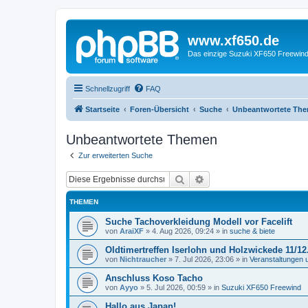
www.xf650.de
Das einzige Suzuki XF650 Freewin
Schnellzugriff
FAQ
Startseite
Foren-Übersicht
Suche
Unbeantwortete Th
Unbeantwortete Themen
Zur erweiterten Suche
Suche
Erweiterte Suche
THEMEN
Suche Tachoverkleidung Modell vor Facelift
von
AraiXF
»
4. Aug 2026, 09:24
» in
suche & biete
Oldtimertreffen Iserlohn und Holzwickede 11/12
von
Nichtraucher
»
7. Jul 2026, 23:06
» in
Veranstaltungen 
Anschluss Koso Tacho
von
Ayyo
»
5. Jul 2026, 00:59
» in
Suzuki XF650 Freewind
Hallo aus Japan!