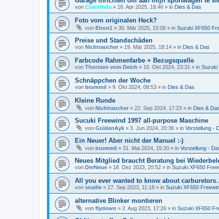
Garage inrichten om aan mijn sportwagen te sl
von
Clairefnds
»
16. Apr 2025, 18:46
» in
Dies & Das
Foto vom originalen Heck?
von
Etron1
»
30. Mär 2025, 15:08
» in
Suzuki XF650 Fr
Preise und Standschäden
von
Nichtraucher
»
19. Mär 2025, 18:14
» in
Dies & Das
Farbcode Rahmenfarbe + Bezugsquelle
von
Thorsten vom Deich
»
10. Okt 2024, 23:31
» in
Suzuki
Schnäppchen der Woche
von
brummil
»
9. Okt 2024, 08:53
» in
Dies & Das
Kleine Runde
von
Nichtraucher
»
22. Sep 2024, 17:23
» in
Dies & Da
Sucuki Freewind 1997 all-purpose Maschine
von
GoldenAyk
»
3. Jun 2024, 20:36
» in
Vorstellung - D
Ein Neuer! Aber nicht der Manuel :-)
von
brummil
»
31. Mai 2024, 15:20
» in
Vorstellung - Das
Neues Mitglied braucht Beratung bei Wiederbe
von
DerNeue
»
18. Dez 2023, 20:52
» in
Suzuki XF650 Free
All you ever wanted to know about carburetor
von
snailie
»
27. Sep 2023, 11:18
» in
Suzuki XF650 Freewi
alternative Blinker montieren
von
flydown
»
2. Aug 2023, 17:26
» in
Suzuki XF650 Fr