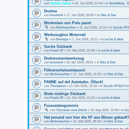
von
Webike Japan
»
24. Jun 2026, 07:44
» in
Vorstellung - D
Drohne
von
brummil
»
17. Jun 2026, 09:05
» in
Dies & Das
Blinkrelais von Polo passt
von
Nichtraucher
»
11. Jun 2026, 14:15
» in
Suzuki XF
Werkzeugbox Motorrad
von
Doringo
»
7. Jun 2026, 19:21
» in
suche & biete
Suche Sitzbank
von
Frank XF
»
14. Mai 2026, 22:48
» in
suche & biete
Drehmomentwerkzeug
von
brummil
»
25. Apr 2026, 09:51
» in
Dies & Das
Führerscheinumtausch
von
Nichtraucher
»
17. Jan 2026, 21:26
» in
Dies & Das
PANNE auf def Autobahn. Ölleck!
von
Therapeut
»
13. Okt 2025, 15:18
» in
Suzuki XF650 Fre
Biete niedrige Sitzbank
von
Frank XF
»
11. Okt 2025, 21:25
» in
suche & biete
Fussrastengummis
von
Thorsten vom Deich
»
23. Aug 2025, 13:49
» in
Su
Hat jemand von hier die XF aus Bönen gekauft
von
Nichtraucher
»
31. Mai 2025, 08:18
» in
Dies & Das