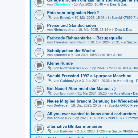
Garage inrichten om aan mijn sportwagen te sl
von
Clairefnds
»
16. Apr 2025, 18:46
» in
Dies & Das
Foto vom originalen Heck?
von
Etron1
»
30. Mär 2025, 15:08
» in
Suzuki XF650 Fr
Preise und Standschäden
von
Nichtraucher
»
19. Mär 2025, 18:14
» in
Dies & Das
Farbcode Rahmenfarbe + Bezugsquelle
von
Thorsten vom Deich
»
10. Okt 2024, 23:31
» in
Suzuki
Schnäppchen der Woche
von
brummil
»
9. Okt 2024, 08:53
» in
Dies & Das
Kleine Runde
von
Nichtraucher
»
22. Sep 2024, 17:23
» in
Dies & Da
Sucuki Freewind 1997 all-purpose Maschine
von
GoldenAyk
»
3. Jun 2024, 20:36
» in
Vorstellung - D
Ein Neuer! Aber nicht der Manuel :-)
von
brummil
»
31. Mai 2024, 15:20
» in
Vorstellung - Das
Neues Mitglied braucht Beratung bei Wiederbe
von
DerNeue
»
18. Dez 2023, 20:52
» in
Suzuki XF650 Free
All you ever wanted to know about carburetor
von
snailie
»
27. Sep 2023, 11:18
» in
Suzuki XF650 Freewi
alternative Blinker montieren
von
flydown
»
2. Aug 2023, 17:26
» in
Suzuki XF650 Fr