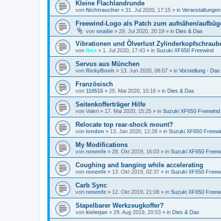
Kleine Flachlandrunde
von
Nichtraucher
»
31. Jul 2020, 17:15
» in
Veranstaltungen
Freewind-Logo als Patch zum aufnähen/aufbüge
von
snailie
»
29. Jul 2020, 20:19
» in
Dies & Das
Vibrationen und Ölverlust Zylinderkopfschraub
von
Ibex
»
1. Jul 2020, 17:43
» in
Suzuki XF650 Freewind
Servus aus München
von
RickyBooh
»
13. Jun 2020, 08:07
» in
Vorstellung - Das b
Französisch
von
110515
»
25. Mai 2020, 10:16
» in
Dies & Das
Seitenkofferträger Hilfe
von
Valeri
»
17. Mai 2020, 15:25
» in
Suzuki XF650 Freewind
Relocate top rear-shock mount?
von
londen
»
13. Jan 2020, 12:28
» in
Suzuki XF650 Freewi
My Modifications
von
ronenfe
»
28. Okt 2019, 16:03
» in
Suzuki XF650 Freew
Coughing and banging while accelerating
von
ronenfe
»
13. Okt 2019, 02:37
» in
Suzuki XF650 Freew
Carb Sync
von
ronenfe
»
12. Okt 2019, 21:08
» in
Suzuki XF650 Freew
Stapelbarer Werkzeugkoffer?
von
kielerjan
»
29. Aug 2019, 20:53
» in
Dies & Das