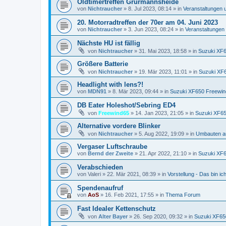
Oldtimertreffen Grürmannsheide
von
Nichtraucher
»
8. Jul 2023, 08:14
» in
Veranstaltungen 
20. Motorradtreffen der 70er am 04. Juni 2023
von
Nichtraucher
»
3. Jun 2023, 08:24
» in
Veranstaltungen
Nächste HU ist fällig
von
Nichtraucher
»
31. Mai 2023, 18:58
» in
Suzuki XF
Größere Batterie
von
Nichtraucher
»
19. Mär 2023, 11:01
» in
Suzuki XF
Headlight with lens?!
von
MDN91
»
8. Mär 2023, 09:44
» in
Suzuki XF650 Freewin
DB Eater Holeshot/Sebring ED4
von
Freewind65
»
14. Jan 2023, 21:05
» in
Suzuki XF65
Alternative vordere Blinker
von
Nichtraucher
»
5. Aug 2022, 19:09
» in
Umbauten a
Vergaser Luftschraube
von
Bernd der Zweite
»
21. Apr 2022, 21:10
» in
Suzuki XF
Verabschieden
von
Valeri
»
22. Mär 2021, 08:39
» in
Vorstellung - Das bin ich 
Spendenaufruf
von
AoS
»
16. Feb 2021, 17:55
» in
Thema Forum
Fast Idealer Kettenschutz
von
Alter Bayer
»
26. Sep 2020, 09:32
» in
Suzuki XF65