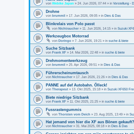
von
Webike Japan
»
24. Jun 2026, 07:44
» in
Vorstellung - D
Drohne
von
brummil
»
17. Jun 2026, 09:05
» in
Dies & Das
Blinkrelais von Polo passt
von
Nichtraucher
»
11. Jun 2026, 14:15
» in
Suzuki XF
Werkzeugbox Motorrad
von
Doringo
»
7. Jun 2026, 19:21
» in
suche & biete
Suche Sitzbank
von
Frank XF
»
14. Mai 2026, 22:48
» in
suche & biete
Drehmomentwerkzeug
von
brummil
»
25. Apr 2026, 09:51
» in
Dies & Das
Führerscheinumtausch
von
Nichtraucher
»
17. Jan 2026, 21:26
» in
Dies & Das
PANNE auf def Autobahn. Ölleck!
von
Therapeut
»
13. Okt 2025, 15:18
» in
Suzuki XF650 Fre
Biete niedrige Sitzbank
von
Frank XF
»
11. Okt 2025, 21:25
» in
suche & biete
Fussrastengummis
von
Thorsten vom Deich
»
23. Aug 2025, 13:49
» in
Su
Hat jemand von hier die XF aus Bönen gekauft
von
Nichtraucher
»
31. Mai 2025, 08:18
» in
Dies & Das