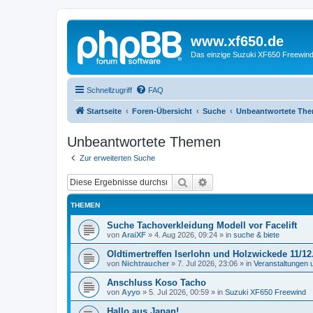
www.xf650.de
Das einzige Suzuki XF650 Freewin
Schnellzugriff
FAQ
Startseite
Foren-Übersicht
Suche
Unbeantwortete Th
Unbeantwortete Themen
Zur erweiterten Suche
Suche
Erweiterte Suche
THEMEN
Suche Tachoverkleidung Modell vor Facelift
von
AraiXF
»
4. Aug 2026, 09:24
» in
suche & biete
Oldtimertreffen Iserlohn und Holzwickede 11/12
von
Nichtraucher
»
7. Jul 2026, 23:06
» in
Veranstaltungen 
Anschluss Koso Tacho
von
Ayyo
»
5. Jul 2026, 00:59
» in
Suzuki XF650 Freewind
Hallo aus Japan!