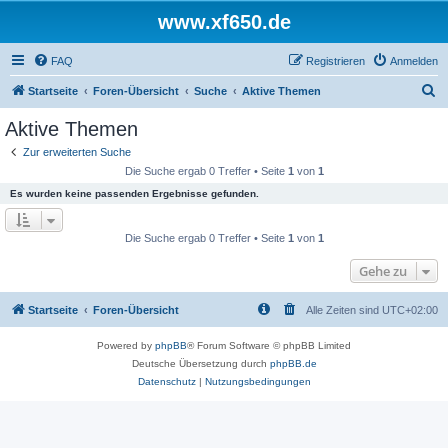
www.xf650.de
FAQ
Registrieren
Anmelden
S
Startseite
Foren-Übersicht
Suche
Aktive Themen
u
Aktive Themen
c
Zur erweiterten Suche
h
Die Suche ergab 0 Treffer • Seite
1
von
1
e
Es wurden keine passenden Ergebnisse gefunden.
Die Suche ergab 0 Treffer • Seite
1
von
1
Gehe zu
Startseite
Foren-Übersicht
Alle Zeiten sind
UTC+02:00
Powered by
phpBB
® Forum Software © phpBB Limited
Deutsche Übersetzung durch
phpBB.de
Datenschutz
|
Nutzungsbedingungen