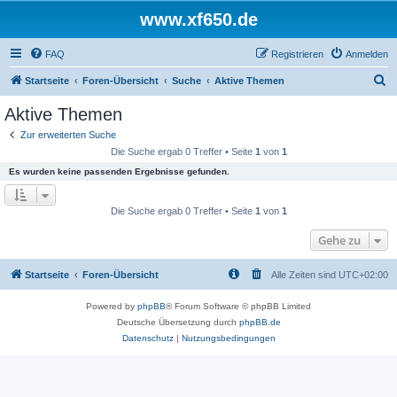
www.xf650.de
FAQ
Registrieren
Anmelden
S
Startseite
Foren-Übersicht
Suche
Aktive Themen
u
Aktive Themen
c
Zur erweiterten Suche
h
Die Suche ergab 0 Treffer • Seite
1
von
1
e
Es wurden keine passenden Ergebnisse gefunden.
Die Suche ergab 0 Treffer • Seite
1
von
1
Gehe zu
Startseite
Foren-Übersicht
Alle Zeiten sind
UTC+02:00
Powered by
phpBB
® Forum Software © phpBB Limited
Deutsche Übersetzung durch
phpBB.de
Datenschutz
|
Nutzungsbedingungen