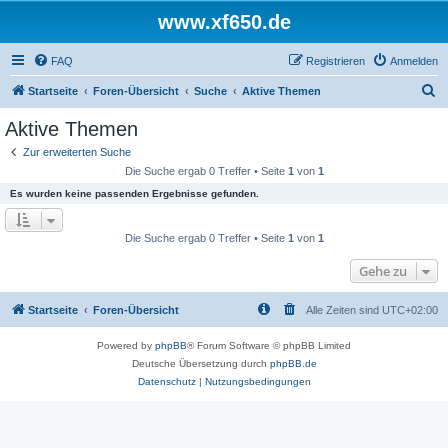
www.xf650.de
FAQ
Registrieren
Anmelden
S
Startseite
Foren-Übersicht
Suche
Aktive Themen
u
Aktive Themen
c
Zur erweiterten Suche
h
Die Suche ergab 0 Treffer • Seite
1
von
1
e
Es wurden keine passenden Ergebnisse gefunden.
Die Suche ergab 0 Treffer • Seite
1
von
1
Gehe zu
Startseite
Foren-Übersicht
Alle Zeiten sind
UTC+02:00
Powered by
phpBB
® Forum Software © phpBB Limited
Deutsche Übersetzung durch
phpBB.de
Datenschutz
|
Nutzungsbedingungen