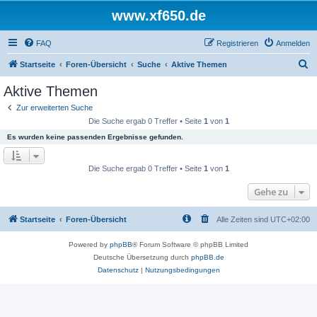
www.xf650.de
FAQ
Registrieren
Anmelden
S
Startseite
Foren-Übersicht
Suche
Aktive Themen
u
Aktive Themen
c
Zur erweiterten Suche
h
Die Suche ergab 0 Treffer • Seite
1
von
1
e
Es wurden keine passenden Ergebnisse gefunden.
Die Suche ergab 0 Treffer • Seite
1
von
1
Gehe zu
Startseite
Foren-Übersicht
Alle Zeiten sind
UTC+02:00
Powered by
phpBB
® Forum Software © phpBB Limited
Deutsche Übersetzung durch
phpBB.de
Datenschutz
|
Nutzungsbedingungen