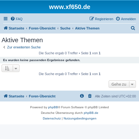
www.xf650.de
FAQ
Registrieren
Anmelden
S
Startseite
Foren-Übersicht
Suche
Aktive Themen
u
Aktive Themen
c
Zur erweiterten Suche
h
Die Suche ergab 0 Treffer • Seite
1
von
1
e
Es wurden keine passenden Ergebnisse gefunden.
Die Suche ergab 0 Treffer • Seite
1
von
1
Gehe zu
Startseite
Foren-Übersicht
Alle Zeiten sind
UTC+02:00
Powered by
phpBB
® Forum Software © phpBB Limited
Deutsche Übersetzung durch
phpBB.de
Datenschutz
|
Nutzungsbedingungen