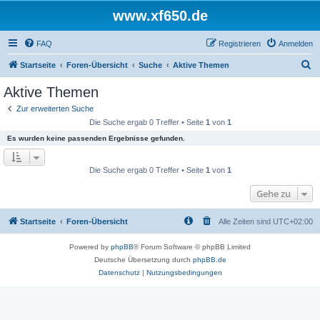
www.xf650.de
FAQ
Registrieren
Anmelden
S
Startseite
Foren-Übersicht
Suche
Aktive Themen
u
Aktive Themen
c
Zur erweiterten Suche
h
Die Suche ergab 0 Treffer • Seite
1
von
1
e
Es wurden keine passenden Ergebnisse gefunden.
Die Suche ergab 0 Treffer • Seite
1
von
1
Gehe zu
Startseite
Foren-Übersicht
Alle Zeiten sind
UTC+02:00
Powered by
phpBB
® Forum Software © phpBB Limited
Deutsche Übersetzung durch
phpBB.de
Datenschutz
|
Nutzungsbedingungen