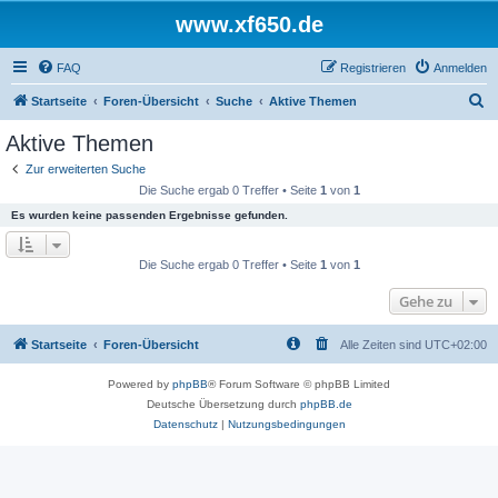
www.xf650.de
FAQ
Registrieren
Anmelden
S
Startseite
Foren-Übersicht
Suche
Aktive Themen
u
Aktive Themen
c
Zur erweiterten Suche
h
Die Suche ergab 0 Treffer • Seite
1
von
1
e
Es wurden keine passenden Ergebnisse gefunden.
Die Suche ergab 0 Treffer • Seite
1
von
1
Gehe zu
Startseite
Foren-Übersicht
Alle Zeiten sind
UTC+02:00
Powered by
phpBB
® Forum Software © phpBB Limited
Deutsche Übersetzung durch
phpBB.de
Datenschutz
|
Nutzungsbedingungen