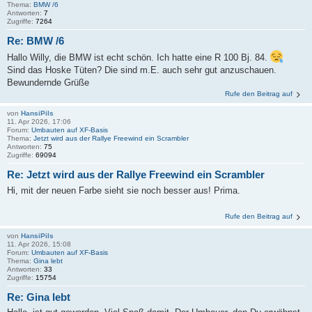
Thema:
BMW /6
Antworten:
7
Zugriffe:
7264
Re: BMW /6
Hallo Willy, die BMW ist echt schön. Ich hatte eine R 100 Bj. 84.
Sind das Hoske Tüten? Die sind m.E. auch sehr gut anzuschauen.
Bewundernde Grüße
Rufe den Beitrag auf
von
HansiPils
11. Apr 2026, 17:06
Forum:
Umbauten auf XF-Basis
Thema:
Jetzt wird aus der Rallye Freewind ein Scrambler
Antworten:
75
Zugriffe:
69094
Re: Jetzt wird aus der Rallye Freewind ein Scrambler
Hi, mit der neuen Farbe sieht sie noch besser aus! Prima.
Rufe den Beitrag auf
von
HansiPils
11. Apr 2026, 15:08
Forum:
Umbauten auf XF-Basis
Thema:
Gina lebt
Antworten:
33
Zugriffe:
15754
Re: Gina lebt