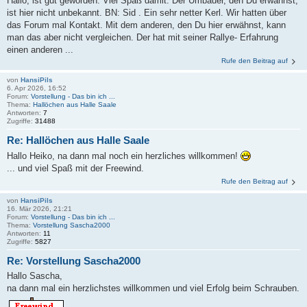
Hallo, ist gut geworden. Viel Spaß damit. Der Umbauer, den Du erwähnst,
ist hier nicht unbekannt. BN: Sid . Ein sehr netter Kerl. Wir hatten über
das Forum mal Kontakt. Mit dem anderen, den Du hier erwähnst, kann
man das aber nicht vergleichen. Der hat mit seiner Rallye- Erfahrung
einen anderen ...
Rufe den Beitrag auf
von
HansiPils
6. Apr 2026, 16:52
Forum:
Vorstellung - Das bin ich ...
Thema:
Hallöchen aus Halle Saale
Antworten:
7
Zugriffe:
31488
Re: Hallöchen aus Halle Saale
Hallo Heiko, na dann mal noch ein herzliches willkommen!
... und viel Spaß mit der Freewind.
Rufe den Beitrag auf
von
HansiPils
16. Mär 2026, 21:21
Forum:
Vorstellung - Das bin ich ...
Thema:
Vorstellung Sascha2000
Antworten:
11
Zugriffe:
5827
Re: Vorstellung Sascha2000
Hallo Sascha,
na dann mal ein herzlichstes willkommen und viel Erfolg beim Schrauben.