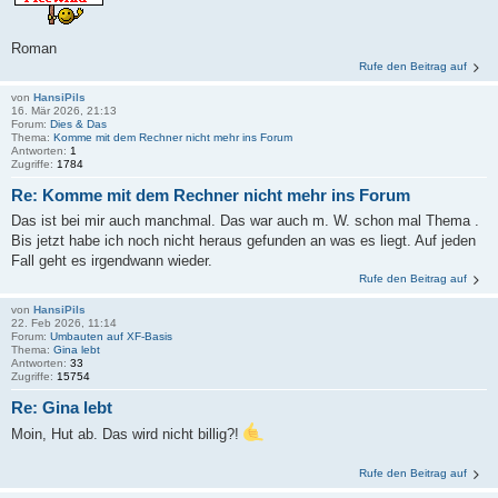
Roman
Rufe den Beitrag auf
von
HansiPils
16. Mär 2026, 21:13
Forum:
Dies & Das
Thema:
Komme mit dem Rechner nicht mehr ins Forum
Antworten:
1
Zugriffe:
1784
Re: Komme mit dem Rechner nicht mehr ins Forum
Das ist bei mir auch manchmal. Das war auch m. W. schon mal Thema .
Bis jetzt habe ich noch nicht heraus gefunden an was es liegt. Auf jeden
Fall geht es irgendwann wieder.
Rufe den Beitrag auf
von
HansiPils
22. Feb 2026, 11:14
Forum:
Umbauten auf XF-Basis
Thema:
Gina lebt
Antworten:
33
Zugriffe:
15754
Re: Gina lebt
Moin, Hut ab. Das wird nicht billig?!
Rufe den Beitrag auf