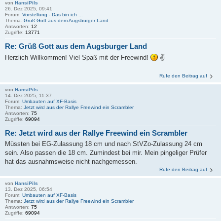
von
HansiPils
26. Dez 2025, 09:41
Forum:
Vorstellung - Das bin ich ...
Thema:
Grüß Gott aus dem Augsburger Land
Antworten:
12
Zugriffe:
13771
Re: Grüß Gott aus dem Augsburger Land
Herzlich Willkommen! Viel Spaß mit der Freewind!
✌
Rufe den Beitrag auf
von
HansiPils
14. Dez 2025, 11:37
Forum:
Umbauten auf XF-Basis
Thema:
Jetzt wird aus der Rallye Freewind ein Scrambler
Antworten:
75
Zugriffe:
69094
Re: Jetzt wird aus der Rallye Freewind ein Scrambler
Müssten bei EG-Zulassung 18 cm und nach StVZo-Zulassung 24 cm
sein. Also passen die 18 cm. Zumindest bei mir. Mein pingeliger Prüfer
hat das ausnahmsweise nicht nachgemessen.
Rufe den Beitrag auf
von
HansiPils
13. Dez 2025, 06:54
Forum:
Umbauten auf XF-Basis
Thema:
Jetzt wird aus der Rallye Freewind ein Scrambler
Antworten:
75
Zugriffe:
69094