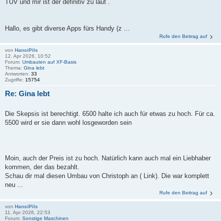
TÜV und mir ist der definitiv zu laut .
Hallo, es gibt diverse Apps fürs Handy (z ...
Rufe den Beitrag auf
von
HansiPils
12. Apr 2026, 10:52
Forum:
Umbauten auf XF-Basis
Thema:
Gina lebt
Antworten:
33
Zugriffe:
15754
Re: Gina lebt
Die Skepsis ist berechtigt. 6500 halte ich auch für etwas zu hoch. Für ca.
5500 wird er sie dann wohl losgeworden sein
Moin, auch der Preis ist zu hoch. Natürlich kann auch mal ein Liebhaber
kommen, der das bezahlt.
Schau dir mal diesen Umbau von Christoph an ( Link). Die war komplett
neu ...
Rufe den Beitrag auf
von
HansiPils
11. Apr 2026, 22:53
Forum:
Sonstige Maschinen