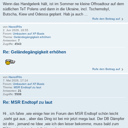
Wenn das Handgelenk hält, ist im Sommer ne kleine Offroadtour auf dem
südlichen TeT Polens und dann in die Ukraine, incl. Tschernobyl,
Butscha, Kiew und Odessa geplant. Hab ja auch ...
Rufe den Beitrag auf
von
HansiPils
2. Jun 2026, 18:55
Forum:
Umbauten auf XF-Basis
Thema:
Geländegängigkeit erhöhen
Antworten:
7
Zugriffe:
4543
Re: Geländegängigkeit erhöhen
Rufe den Beitrag auf
von
HansiPils
7. Mai 2026, 17:14
Forum:
Umbauten auf XF-Basis
Thema:
MSR Endtopf zu laut
Antworten:
21
Zugriffe:
5508
Re: MSR Endtopf zu laut
Hi , ich fahre ,wie einige hier im Forum den MSR Endtopf schön leicht
,sieht gut aus , aber das Ding ist bei mir jetzt mega laut. Der DB Dämpfer
ist drin , jemand ne Idee ,wie ich den leiser bekomme, muss bald zum