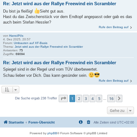
Re: Jetzt wird aus der Rallye Freewind ein Scrambler
Du bist ja fleißig!
Sieht gut aus.
Hast du das Zwischenstück vor dem Endtopf angepasst oder gab es das
auch beim Stefan Hessler?
Rufe den Beitrag auf
von
HansiPils
4. Dez 2025, 20:57
Forum:
Umbauten auf XF-Basis
Thema:
Jetzt wird aus der Rallye Freewind ein Scrambler
Antworten:
75
Zugriffe:
69094
Re: Jetzt wird aus der Rallye Freewind ein Scrambler
Spiegel sind in der Regel und vom TÜV überbewertet.
Schau lieber vor Dich. Das kann gesünder sein.
Rufe den Beitrag auf
Seite
1
von
16
1
2
3
4
5
16
Nächst
Die Suche ergab 238 Treffer
…
Gehe zu
Startseite
Foren-Übersicht
Alle Zeiten sind
UTC+02:00
Powered by
phpBB
® Forum Software © phpBB Limited