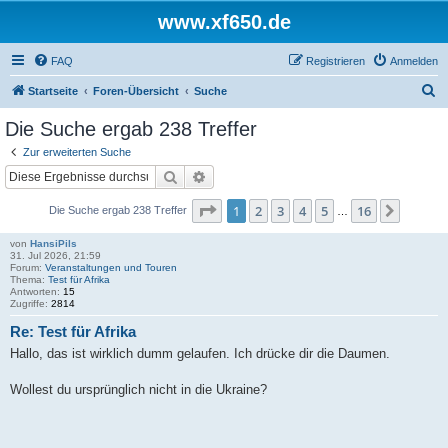
www.xf650.de
FAQ
Registrieren
Anmelden
S
Startseite
Foren-Übersicht
Suche
u
Die Suche ergab 238 Treffer
c
Zur erweiterten Suche
h
Suche
Erweiterte Suche
e
Seite
1
von
16
1
2
3
4
5
16
Nächst
Die Suche ergab 238 Treffer
…
von
HansiPils
31. Jul 2026, 21:59
Forum:
Veranstaltungen und Touren
Thema:
Test für Afrika
Antworten:
15
Zugriffe:
2814
Re: Test für Afrika
Hallo, das ist wirklich dumm gelaufen. Ich drücke dir die Daumen.
Wollest du ursprünglich nicht in die Ukraine?