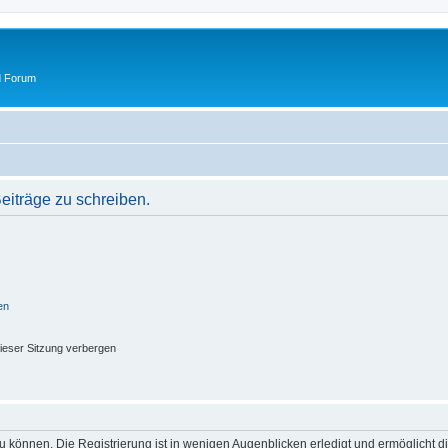
d Forum
iträge zu schreiben.
en
ieser Sitzung verbergen
 können. Die Registrierung ist in wenigen Augenblicken erledigt und ermöglicht di