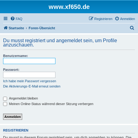
www.xf650.de
FAQ
Registrieren
Anmelden
S
Startseite
Foren-Übersicht
u
Du musst registriert und angemeldet sein, um Profile
c
anzuschauen.
h
Benutzername:
e
Passwort:
Ich habe mein Passwort vergessen
Die Aktivierungs-E-Mail erneut senden
Angemeldet bleiben
Meinen Online-Status während dieser Sitzung verbergen
REGISTRIEREN
Du musst in diesem Forum registriert sein, um dich anmelden zu können. Die