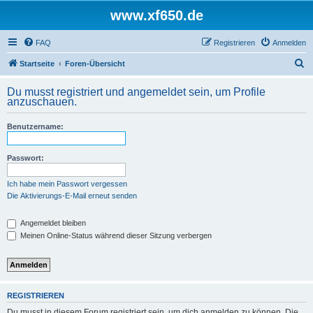
www.xf650.de
FAQ
Registrieren
Anmelden
S
Startseite
Foren-Übersicht
u
Du musst registriert und angemeldet sein, um Profile
c
anzuschauen.
h
Benutzername:
e
Passwort:
Ich habe mein Passwort vergessen
Die Aktivierungs-E-Mail erneut senden
Angemeldet bleiben
Meinen Online-Status während dieser Sitzung verbergen
REGISTRIEREN
Du musst in diesem Forum registriert sein, um dich anmelden zu können. Die