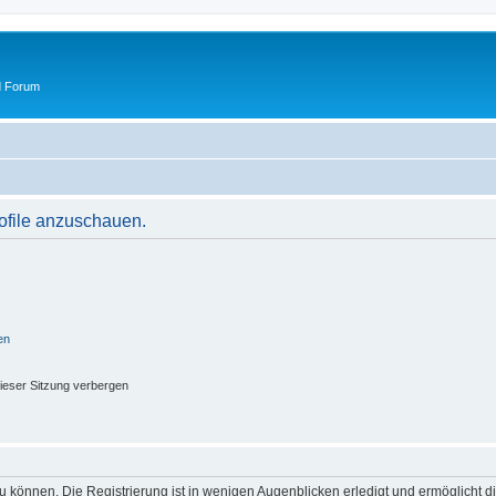
d Forum
rofile anzuschauen.
en
ieser Sitzung verbergen
 können. Die Registrierung ist in wenigen Augenblicken erledigt und ermöglicht di