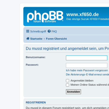
www.xf650.de
Das einzige Suzuki XF650 Freewin
Schnellzugriff
FAQ
Startseite
Foren-Übersicht
Du musst registriert und angemeldet sein, um P
Benutzername:
Passwort:
Ich habe mein Passwort vergessen
Die Aktivierungs-E-Mail erneut send
Angemeldet bleiben
Meinen Online-Status während d
REGISTRIEREN
Du musst in diesem Forum registriert sein, um dich anmelden zu