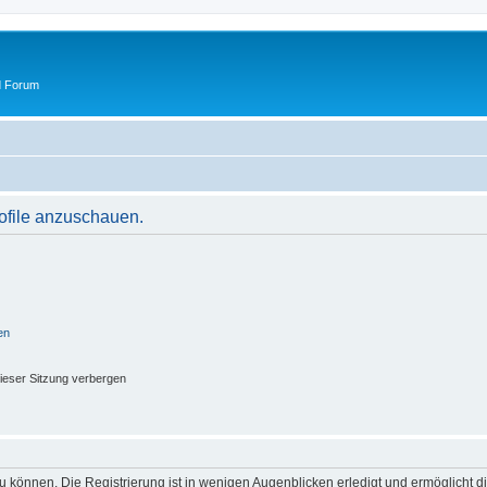
d Forum
rofile anzuschauen.
en
ieser Sitzung verbergen
 können. Die Registrierung ist in wenigen Augenblicken erledigt und ermöglicht di