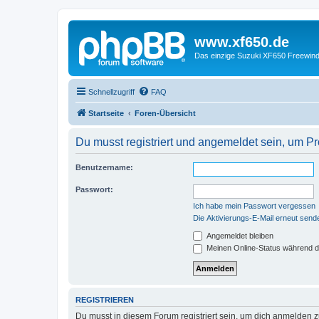
www.xf650.de
Das einzige Suzuki XF650 Freewin
Schnellzugriff
FAQ
Startseite
Foren-Übersicht
Du musst registriert und angemeldet sein, um P
Benutzername:
Passwort:
Ich habe mein Passwort vergessen
Die Aktivierungs-E-Mail erneut send
Angemeldet bleiben
Meinen Online-Status während d
REGISTRIEREN
Du musst in diesem Forum registriert sein, um dich anmelden zu