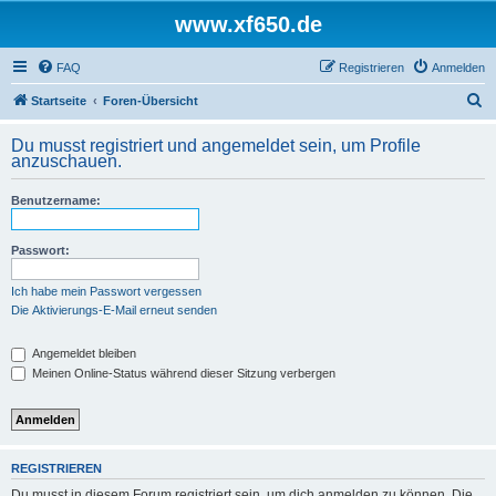
www.xf650.de
FAQ
Registrieren
Anmelden
S
Startseite
Foren-Übersicht
u
Du musst registriert und angemeldet sein, um Profile
c
anzuschauen.
h
Benutzername:
e
Passwort:
Ich habe mein Passwort vergessen
Die Aktivierungs-E-Mail erneut senden
Angemeldet bleiben
Meinen Online-Status während dieser Sitzung verbergen
REGISTRIEREN
Du musst in diesem Forum registriert sein, um dich anmelden zu können. Die