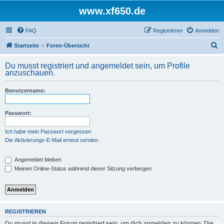
www.xf650.de
FAQ
Registrieren
Anmelden
S
Startseite
Foren-Übersicht
u
Du musst registriert und angemeldet sein, um Profile
c
anzuschauen.
h
Benutzername:
e
Passwort:
Ich habe mein Passwort vergessen
Die Aktivierungs-E-Mail erneut senden
Angemeldet bleiben
Meinen Online-Status während dieser Sitzung verbergen
REGISTRIEREN
Du musst in diesem Forum registriert sein, um dich anmelden zu können. Die