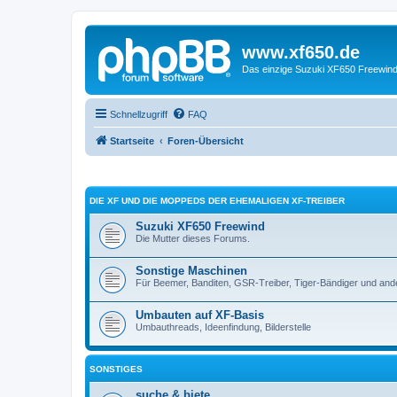
www.xf650.de
Das einzige Suzuki XF650 Freewin
Schnellzugriff
FAQ
Startseite
Foren-Übersicht
DIE XF UND DIE MOPPEDS DER EHEMALIGEN XF-TREIBER
Suzuki XF650 Freewind
Die Mutter dieses Forums.
Sonstige Maschinen
Für Beemer, Banditen, GSR-Treiber, Tiger-Bändiger und and
Umbauten auf XF-Basis
Umbauthreads, Ideenfindung, Bilderstelle
SONSTIGES
suche & biete