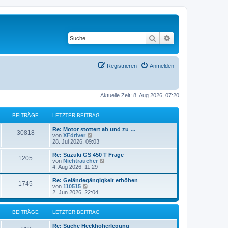
Suche
Erweiterte Suche
Registrieren
Anmelden
Aktuelle Zeit: 8. Aug 2026, 07:20
BEITRÄGE
LETZTER BEITRAG
L
Re: Motor stottert ab und zu …
B
30818
e
N
von
XFdriver
t
e
28. Jul 2026, 09:03
e
z
u
t
e
L
Re: Suzuki GS 450 T Frage
B
1205
i
e
s
e
N
von
Nichtraucher
r
t
t
e
4. Aug 2026, 11:29
e
t
B
e
z
u
e
r
t
e
L
Re: Geländegängigkeit erhöhen
B
1745
i
i
B
r
e
s
e
N
von
110515
t
e
r
t
t
e
2. Jun 2026, 22:04
e
r
i
t
B
e
ä
z
u
a
t
e
r
t
e
g
r
i
i
B
r
e
s
g
BEITRÄGE
LETZTER BEITRAG
a
t
e
r
t
g
r
i
t
B
e
ä
e
L
Re: Suche Heckhöherlegung
a
t