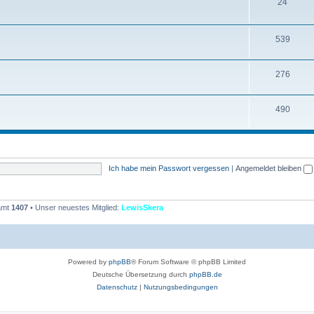
T
24
e
h
n
e
T
539
m
h
T
276
e
e
h
n
m
T
490
e
e
h
m
n
e
e
m
n
Ich habe mein Passwort vergessen
|
Angemeldet bleiben
e
n
samt
1407
• Unser neuestes Mitglied:
LewisSkera
Powered by
phpBB
® Forum Software © phpBB Limited
Deutsche Übersetzung durch
phpBB.de
Datenschutz
|
Nutzungsbedingungen