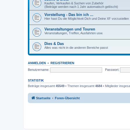
Kaufen, Verkaufen & Suchen von Zubehör
(Beiträge werden nach 1 Jahr automatisch gelöscht)
Vorstellung - Das bin ich ...
Hier hast Du die Möglichkeit Dich und Deine XF vorzustellen
Veranstaltungen und Touren
Veranstaltungen, Treffen, Ausfahrten usw.
Dies & Das
Alles was nicht in die anderen Bereiche passt
ANMELDEN
•
REGISTRIEREN
Benutzername:
Passwort:
STATISTIK
Beiträge insgesamt
45549
• Themen insgesamt
4684
• Mitglieder insge
Startseite
Foren-Übersicht