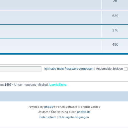
T
25
e
h
n
e
T
539
m
h
T
276
e
e
h
n
m
T
490
e
e
h
m
n
e
e
m
n
Ich habe mein Passwort vergessen
|
Angemeldet bleiben
e
n
samt
1407
• Unser neuestes Mitglied:
LewisSkera
Powered by
phpBB
® Forum Software © phpBB Limited
Deutsche Übersetzung durch
phpBB.de
Datenschutz
|
Nutzungsbedingungen