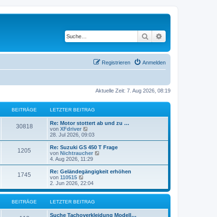
Suche
Erweiterte Suche
Registrieren
Anmelden
Aktuelle Zeit: 7. Aug 2026, 08:19
BEITRÄGE
LETZTER BEITRAG
L
Re: Motor stottert ab und zu …
B
30818
e
N
von
XFdriver
t
e
28. Jul 2026, 09:03
e
z
u
t
e
L
Re: Suzuki GS 450 T Frage
B
1205
i
e
s
e
N
von
Nichtraucher
r
t
t
e
4. Aug 2026, 11:29
e
t
B
e
z
u
e
r
t
e
L
Re: Geländegängigkeit erhöhen
B
1745
i
i
B
r
e
s
e
N
von
110515
t
e
r
t
t
e
2. Jun 2026, 22:04
e
r
i
t
B
e
ä
z
u
a
t
e
r
t
e
g
r
i
i
B
r
e
s
g
BEITRÄGE
LETZTER BEITRAG
a
t
e
r
t
g
r
i
t
B
e
ä
e
L
Suche Tachoverkleidung Modell…
a
t