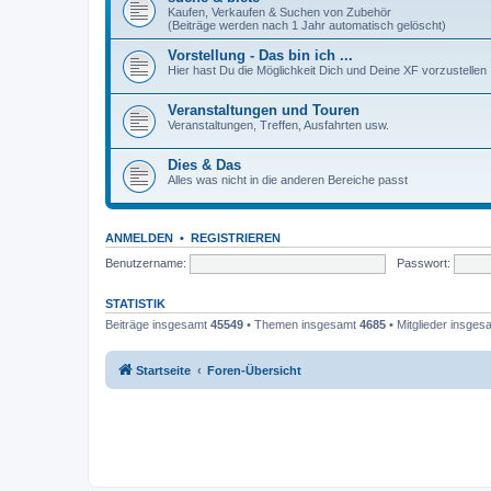
Kaufen, Verkaufen & Suchen von Zubehör
(Beiträge werden nach 1 Jahr automatisch gelöscht)
Vorstellung - Das bin ich ...
Hier hast Du die Möglichkeit Dich und Deine XF vorzustellen
Veranstaltungen und Touren
Veranstaltungen, Treffen, Ausfahrten usw.
Dies & Das
Alles was nicht in die anderen Bereiche passt
ANMELDEN
•
REGISTRIEREN
Benutzername:
Passwort:
STATISTIK
Beiträge insgesamt
45549
• Themen insgesamt
4685
• Mitglieder insge
Startseite
Foren-Übersicht