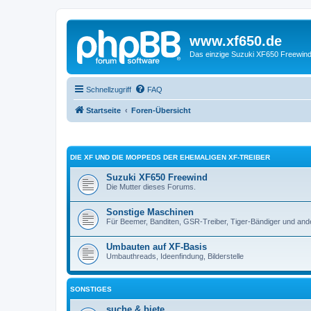
www.xf650.de
Das einzige Suzuki XF650 Freewin
Schnellzugriff
FAQ
Startseite
Foren-Übersicht
DIE XF UND DIE MOPPEDS DER EHEMALIGEN XF-TREIBER
Suzuki XF650 Freewind
Die Mutter dieses Forums.
Sonstige Maschinen
Für Beemer, Banditen, GSR-Treiber, Tiger-Bändiger und and
Umbauten auf XF-Basis
Umbauthreads, Ideenfindung, Bilderstelle
SONSTIGES
suche & biete