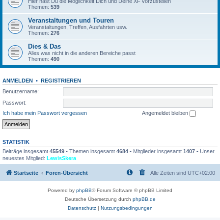
Hier hast Du die Möglichkeit Dich und Deine XF vorzustellen
Themen:
539
Veranstaltungen und Touren
Veranstaltungen, Treffen, Ausfahrten usw.
Themen:
276
Dies & Das
Alles was nicht in die anderen Bereiche passt
Themen:
490
ANMELDEN
•
REGISTRIEREN
Benutzername:
Passwort:
Ich habe mein Passwort vergessen
Angemeldet bleiben
STATISTIK
Beiträge insgesamt
45549
• Themen insgesamt
4684
• Mitglieder insgesamt
1407
• Unser
neuestes Mitglied:
LewisSkera
Startseite
Foren-Übersicht
Alle Zeiten sind
UTC+02:00
Powered by
phpBB
® Forum Software © phpBB Limited
Deutsche Übersetzung durch
phpBB.de
Datenschutz
|
Nutzungsbedingungen