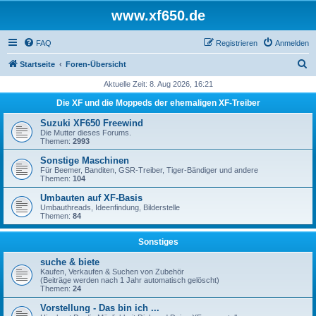
www.xf650.de
FAQ
Registrieren
Anmelden
S
Startseite
Foren-Übersicht
u
Aktuelle Zeit: 8. Aug 2026, 16:21
c
Die XF und die Moppeds der ehemaligen XF-Treiber
h
Suzuki XF650 Freewind
e
Die Mutter dieses Forums.
Themen:
2993
Sonstige Maschinen
Für Beemer, Banditen, GSR-Treiber, Tiger-Bändiger und andere
Themen:
104
Umbauten auf XF-Basis
Umbauthreads, Ideenfindung, Bilderstelle
Themen:
84
Sonstiges
suche & biete
Kaufen, Verkaufen & Suchen von Zubehör
(Beiträge werden nach 1 Jahr automatisch gelöscht)
Themen:
24
Vorstellung - Das bin ich ...