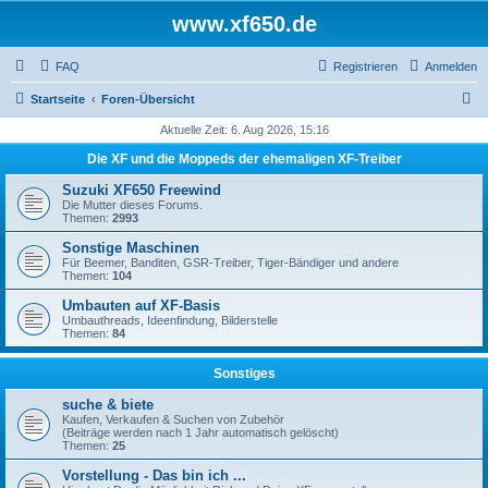
www.xf650.de
FAQ
Registrieren
Anmelden
S
Startseite
Foren-Übersicht
u
Aktuelle Zeit: 6. Aug 2026, 15:16
c
Die XF und die Moppeds der ehemaligen XF-Treiber
h
Suzuki XF650 Freewind
e
Die Mutter dieses Forums.
Themen:
2993
Sonstige Maschinen
Für Beemer, Banditen, GSR-Treiber, Tiger-Bändiger und andere
Themen:
104
Umbauten auf XF-Basis
Umbauthreads, Ideenfindung, Bilderstelle
Themen:
84
Sonstiges
suche & biete
Kaufen, Verkaufen & Suchen von Zubehör
(Beiträge werden nach 1 Jahr automatisch gelöscht)
Themen:
25
Vorstellung - Das bin ich ...