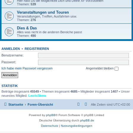
Hier hast Du die Möglichkeit Dich und Deine XF vorzustellen
Themen:
539
Veranstaltungen und Touren
Veranstaltungen, Treffen, Ausfahrten usw.
Themen:
276
Dies & Das
Alles was nicht in die anderen Bereiche passt
Themen:
490
ANMELDEN
•
REGISTRIEREN
Benutzername:
Passwort:
Ich habe mein Passwort vergessen
Angemeldet bleiben
STATISTIK
Beiträge insgesamt
45549
• Themen insgesamt
4685
• Mitglieder insgesamt
1407
• Unser
neuestes Mitglied:
LewisSkera
Startseite
Foren-Übersicht
Alle Zeiten sind
UTC+02:00
Powered by
phpBB
® Forum Software © phpBB Limited
Deutsche Übersetzung durch
phpBB.de
Datenschutz
|
Nutzungsbedingungen