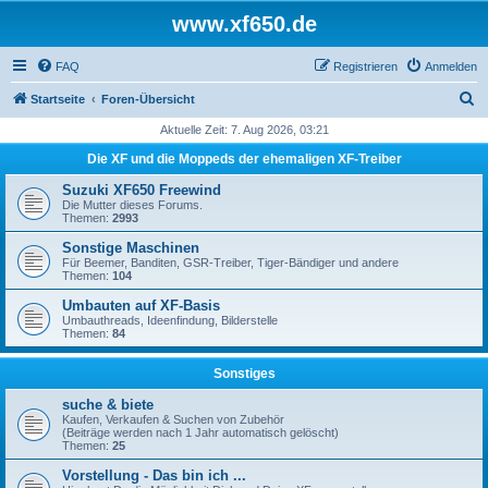
www.xf650.de
FAQ
Registrieren
Anmelden
S
Startseite
Foren-Übersicht
u
Aktuelle Zeit: 7. Aug 2026, 03:21
c
Die XF und die Moppeds der ehemaligen XF-Treiber
h
Suzuki XF650 Freewind
e
Die Mutter dieses Forums.
Themen:
2993
Sonstige Maschinen
Für Beemer, Banditen, GSR-Treiber, Tiger-Bändiger und andere
Themen:
104
Umbauten auf XF-Basis
Umbauthreads, Ideenfindung, Bilderstelle
Themen:
84
Sonstiges
suche & biete
Kaufen, Verkaufen & Suchen von Zubehör
(Beiträge werden nach 1 Jahr automatisch gelöscht)
Themen:
25
Vorstellung - Das bin ich ...