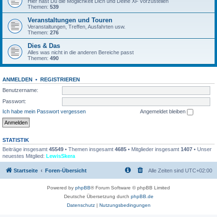
Hier hast Du die Möglichkeit Dich und Deine XF vorzustellen
Themen:
539
Veranstaltungen und Touren
Veranstaltungen, Treffen, Ausfahrten usw.
Themen:
276
Dies & Das
Alles was nicht in die anderen Bereiche passt
Themen:
490
ANMELDEN
•
REGISTRIEREN
Benutzername:
Passwort:
Ich habe mein Passwort vergessen
Angemeldet bleiben
STATISTIK
Beiträge insgesamt
45549
• Themen insgesamt
4685
• Mitglieder insgesamt
1407
• Unser
neuestes Mitglied:
LewisSkera
Startseite
Foren-Übersicht
Alle Zeiten sind
UTC+02:00
Powered by
phpBB
® Forum Software © phpBB Limited
Deutsche Übersetzung durch
phpBB.de
Datenschutz
|
Nutzungsbedingungen