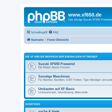
www.xf650.de
Das einzige Suzuki XF650 Freewin
Schnellzugriff
FAQ
Startseite
Foren-Übersicht
DIE XF UND DIE MOPPEDS DER EHEMALIGEN XF-TREIBER
Suzuki XF650 Freewind
Die Mutter dieses Forums.
Sonstige Maschinen
Für Beemer, Banditen, GSR-Treiber, Tiger-Bändiger und and
Umbauten auf XF-Basis
Umbauthreads, Ideenfindung, Bilderstelle
SONSTIGES
suche & biete