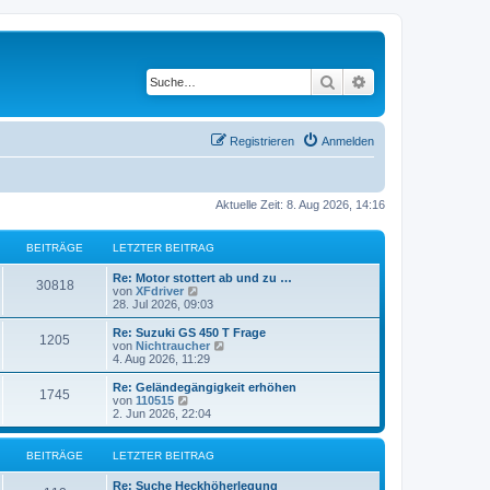
Suche
Erweiterte Suche
Registrieren
Anmelden
Aktuelle Zeit: 8. Aug 2026, 14:16
BEITRÄGE
LETZTER BEITRAG
L
Re: Motor stottert ab und zu …
B
30818
e
N
von
XFdriver
t
e
28. Jul 2026, 09:03
e
z
u
t
e
L
Re: Suzuki GS 450 T Frage
B
1205
i
e
s
e
N
von
Nichtraucher
r
t
t
e
4. Aug 2026, 11:29
e
t
B
e
z
u
e
r
t
e
L
Re: Geländegängigkeit erhöhen
B
1745
i
i
B
r
e
s
e
N
von
110515
t
e
r
t
t
e
2. Jun 2026, 22:04
e
r
i
t
B
e
ä
z
u
a
t
e
r
t
e
g
r
i
i
B
r
e
s
g
BEITRÄGE
LETZTER BEITRAG
a
t
e
r
t
g
r
i
t
B
e
ä
e
L
Re: Suche Heckhöherlegung
a
t