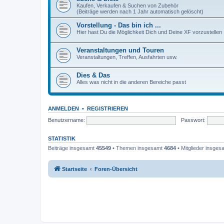
Kaufen, Verkaufen & Suchen von Zubehör
(Beiträge werden nach 1 Jahr automatisch gelöscht)
Vorstellung - Das bin ich ...
Hier hast Du die Möglichkeit Dich und Deine XF vorzustellen
Veranstaltungen und Touren
Veranstaltungen, Treffen, Ausfahrten usw.
Dies & Das
Alles was nicht in die anderen Bereiche passt
ANMELDEN
•
REGISTRIEREN
Benutzername:
Passwort:
STATISTIK
Beiträge insgesamt
45549
• Themen insgesamt
4684
• Mitglieder insge
Startseite
Foren-Übersicht