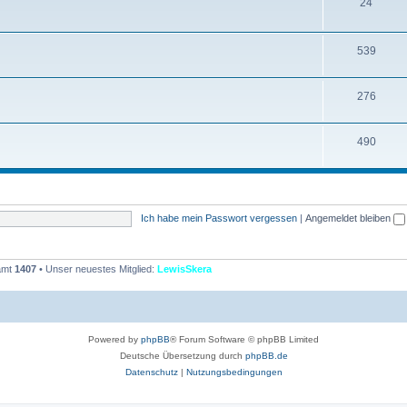
T
24
e
h
n
e
T
539
m
h
T
276
e
e
h
n
m
T
490
e
e
h
m
n
e
e
m
n
Ich habe mein Passwort vergessen
|
Angemeldet bleiben
e
n
samt
1407
• Unser neuestes Mitglied:
LewisSkera
Powered by
phpBB
® Forum Software © phpBB Limited
Deutsche Übersetzung durch
phpBB.de
Datenschutz
|
Nutzungsbedingungen