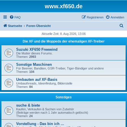
www.xf650.de
FAQ
Registrieren
Anmelden
S
Startseite
Foren-Übersicht
u
Aktuelle Zeit: 8. Aug 2026, 13:06
c
Die XF und die Moppeds der ehemaligen XF-Treiber
h
Suzuki XF650 Freewind
e
Die Mutter dieses Forums.
Themen:
2993
Sonstige Maschinen
Für Beemer, Banditen, GSR-Treiber, Tiger-Bändiger und andere
Themen:
104
Umbauten auf XF-Basis
Umbauthreads, Ideenfindung, Bilderstelle
Themen:
84
Sonstiges
suche & biete
Kaufen, Verkaufen & Suchen von Zubehör
(Beiträge werden nach 1 Jahr automatisch gelöscht)
Themen:
24
Vorstellung - Das bin ich ...