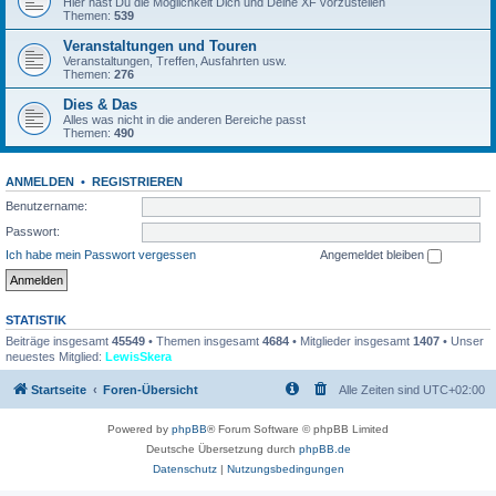
Hier hast Du die Möglichkeit Dich und Deine XF vorzustellen
Themen:
539
Veranstaltungen und Touren
Veranstaltungen, Treffen, Ausfahrten usw.
Themen:
276
Dies & Das
Alles was nicht in die anderen Bereiche passt
Themen:
490
ANMELDEN
•
REGISTRIEREN
Benutzername:
Passwort:
Ich habe mein Passwort vergessen
Angemeldet bleiben
STATISTIK
Beiträge insgesamt
45549
• Themen insgesamt
4684
• Mitglieder insgesamt
1407
• Unser
neuestes Mitglied:
LewisSkera
Startseite
Foren-Übersicht
Alle Zeiten sind
UTC+02:00
Powered by
phpBB
® Forum Software © phpBB Limited
Deutsche Übersetzung durch
phpBB.de
Datenschutz
|
Nutzungsbedingungen