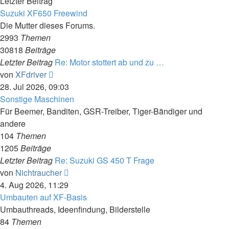
Letzter Beitrag
Suzuki XF650 Freewind
Die Mutter dieses Forums.
2993
Themen
30818
Beiträge
Letzter Beitrag
Re: Motor stottert ab und zu …
Neuester
von
XFdriver
Beitrag
28. Jul 2026, 09:03
Sonstige Maschinen
Für Beemer, Banditen, GSR-Treiber, Tiger-Bändiger und
andere
104
Themen
1205
Beiträge
Letzter Beitrag
Re: Suzuki GS 450 T Frage
Neuester
von
Nichtraucher
Beitrag
4. Aug 2026, 11:29
Umbauten auf XF-Basis
Umbauthreads, Ideenfindung, Bilderstelle
84
Themen