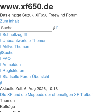
www.xf650.de
Das einzige Suzuki XF650 Freewind Forum
Zum Inhalt
Erweiterte
Suche
Suche
Schnellzugriff
Unbeantwortete Themen
Aktive Themen
Suche
FAQ
Anmelden
Registrieren
Startseite
Foren-Übersicht
Suche
Aktuelle Zeit: 6. Aug 2026, 10:18
Die XF und die Moppeds der ehemaligen XF-Treiber
Themen
Beiträge