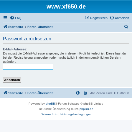
www.xf650.de
FAQ
Registrieren
Anmelden
S
Startseite
Foren-Übersicht
u
Passwort zurücksetzen
c
h
E-Mail-Adresse:
Du musst die E-Mail-Adresse angeben, die in deinem Profil hinterlegt ist. Diese hast du
e
bei der Registrierung angegeben oder nachträglich in deinem persönlichen Bereich
geändert.
Startseite
Foren-Übersicht
Alle Zeiten sind
UTC+02:00
Powered by
phpBB
® Forum Software © phpBB Limited
Deutsche Übersetzung durch
phpBB.de
Datenschutz
|
Nutzungsbedingungen