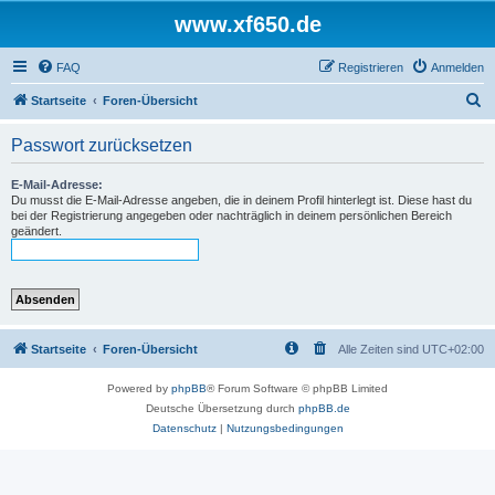
www.xf650.de
FAQ
Registrieren
Anmelden
S
Startseite
Foren-Übersicht
u
Passwort zurücksetzen
c
h
E-Mail-Adresse:
Du musst die E-Mail-Adresse angeben, die in deinem Profil hinterlegt ist. Diese hast du
e
bei der Registrierung angegeben oder nachträglich in deinem persönlichen Bereich
geändert.
Startseite
Foren-Übersicht
Alle Zeiten sind
UTC+02:00
Powered by
phpBB
® Forum Software © phpBB Limited
Deutsche Übersetzung durch
phpBB.de
Datenschutz
|
Nutzungsbedingungen